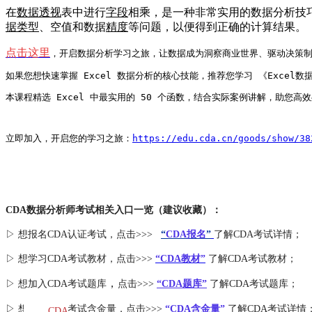
在
数据透视
表中进行
字段
相乘，是一种非常实用的数据分析技
据类型
、空值和数据
精度
等问题，以便得到正确的计算结果。
点击这里
，开启数据分析学习之旅，让数据成为洞察商业世界、驱动决策
如果您想快速掌握 Excel 数据分析的核心技能，推荐您学习 《Excel数
本课程精选 Excel 中最实用的 50 个函数，结合实际案例讲解，助您
立即加入，开启您的学习之旅：
https://edu.cda.cn/goods/show/38
CDA数据分析师考试相关入口一览（建议收藏）：
▷ 想报名CDA认证考试，点击>>>
“
CDA报名
”
了解CDA考试详情；
▷ 想学习CDA考试教材，点击>>>
“CDA教材”
了解CDA考试教材；
，
▷ 想加入
CDA考试题库
点击>>>
“CDA
题库
”
了解CDA考试题库；
▷ 想了解CDA
考试
含金量
，点击>>>
“CDA含金量”
了解CDA考试详情
CDA