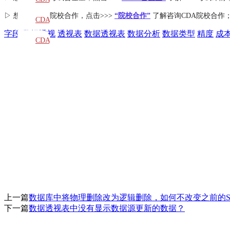
▷ 想了解CDA
院校合作
，点击>>>
“院校合作”
了解咨询CDA院校合作
教材
CDA
字段
数据透视
透视表
数据透视表
数据分析
数据类型
精度
成
题库
CDA
大纲
上一篇
数据库中将物理删除改为逻辑删除，如何不改变之前的S
下一篇
数据透视表中没有显示数据源更新的数据？