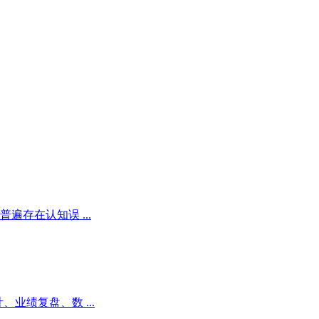
存在认知误 ...
业绩复盘、数 ...