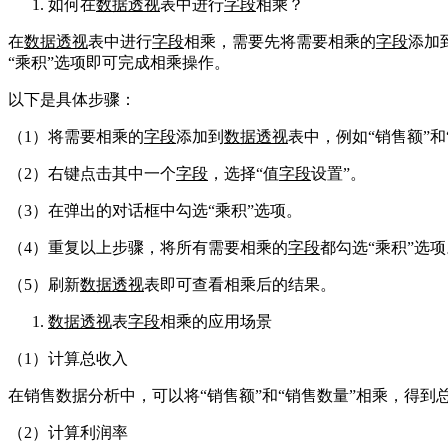
如何在
数据透视
表中进行
字段
相乘？
在
数据透视
表中进行
字段
相乘，需要先将需要相乘的
字段
添加
“乘积”选项即可完成相乘操作。
以下是具体步骤：
（1）将需要相乘的
字段
添加到
数据透视
表中，例如“销售额”和
（2）右键点击其中一个
字段
，选择“值
字段
设置”。
（3）在弹出的对话框中勾选“乘积”选项。
（4）重复以上步骤，将所有需要相乘的
字段
都勾选“乘积”选项
（5）刷新
数据透视
表即可查看相乘后的结果。
数据透视
表
字段
相乘的应用场景
（1）计算总收入
在销售数据分析中，可以将“销售额”和“销售数量”相乘，得
（2）计算利润率