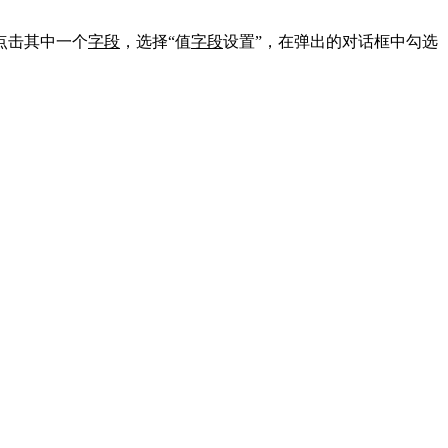
点击其中一个
字段
，选择“值
字段
设置”，在弹出的对话框中勾选