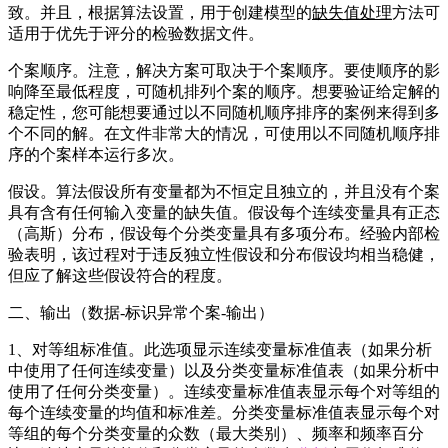
致。并且，根据算法设置，用于创建模型的
缺失值处理
方法可
适用于优先于评分的检验数据文件。
个案顺序。注意，解决方案可取决于个案顺序。要使顺序的影
响降至最低程度，可随机排列个案的顺序。想要验证给定解的
稳定性，您可能想要通过以不同随机顺序排序的案例来得到多
个不同的解。在文件非常大的情况，可使用以不同随机顺序排
序的个案样本运行多次。
假设。算法假设所有变量都为不恒定且独立的，并且没有个案
具有含有任何输入变量的缺失值。假设每个连续变量具有正态
（高斯）分布，假设每个分类变量具有多项分布。经验内部检
验表明，该过程对于违反独立性假设和分布假设均相当稳健，
但应了解这些假设符合的程度。
二、输出（数据-标识异常个案-输出）
1、对等组标准值。此选项显示连续变量标准值表（如果分析
中使用了任何连续变量）以及分类变量标准值表（如果分析中
使用了任何分类变量）。连续变量标准值表显示每个对等组的
每个连续变量的均值和标准差。分类变量标准值表显示每个对
等组的每个分类变量的众数（最大类别）、频率和频率百分