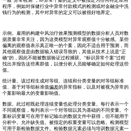
一般“异常检测”；即异常个案的定义不被指定为任何特定应用
程序，例如对保健行业中异常付款模式的检测或对金融业中洗
钱行为的检测，其中对异常的定义可以被很好地界定。
示例。雇用的构建中风治疗效果预测模型的数据分析人员对数
据质量非常关注，因为这类模型对异常观察值十分敏感。某些
偏离的观察值表示真正唯一的个案，因此不适合用于预测，而
其他观察值是由数据输入错误导致的，其值从技术上说是“正
确”的，因此不能被数据验证过程捕获。“标识异常个案”过程
找出并报告这些离群值，以便分析人员能够确定如何处理这些
值。
统计量。该过程生成对等组、连续和分类变量的对等组标准
值、基于对等组标准值
偏差
的异常指标，以及对被视为异常的
个案影响最大的变量影响值。
数据。此过程既处理连续变量也处理分类变量。每行表示一个
不同观察值，每列表示一个对等组以其为基础的不同变量。个
案标识变量可在用于标记输出的数据文件中获得，但不能用于
分析中。允许缺失值。被指定的权重变量可以忽略。检测模型
可用于新检验数据文件。检验数据元素必须与培训数据元素一