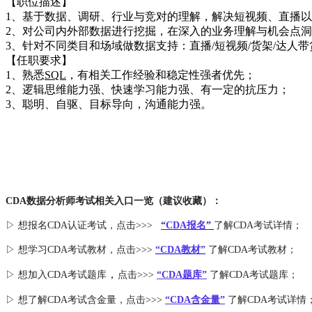
【职位描述】
1、基于数据、调研、行业与竞对的理解，解决短视频、直播
2、对公司内外部数据进行挖掘，在深入的业务理解与机会点
3、针对不同类目和场域做数据支持：直播/短视频/货架/达人带
【任职要求】
1、熟悉
SQL
，有相关工作经验和稳定性强者优先；
2、逻辑思维能力强、快速学习能力强、有一定的抗压力；
3、聪明、自驱、目标导向，沟通能力强。
CDA数据分析师考试相关入口一览（建议收藏）：
▷ 想报名CDA认证考试，点击>>>
“
CDA报名
”
了解CDA考试详情；
▷ 想学习CDA考试教材，点击>>>
“CDA教材”
了解CDA考试教材；
，
▷ 想加入
CDA考试题库
点击>>>
“CDA
题库
”
了解CDA考试题库；
▷ 想了解CDA
考试
含金量
，点击>>>
“CDA含金量”
了解CDA考试详情