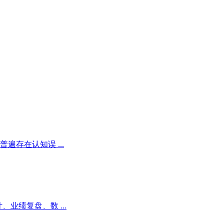
存在认知误 ...
业绩复盘、数 ...