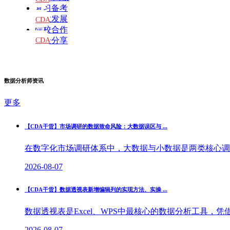
复习备考
教材
职业发展
CDA
院校合作
题库
经验分享
CDA
大纲
数据分析师资讯
更多
【CDA干货】市场调研的数据致命风险：大数据误区与 ...
在数字化市场调研体系中，大数据与小数据是两类核心调研
2026-08-07
【CDA干货】数据透视表新增编辑列的实现方法、实操 ...
数据透视表是Excel、WPS中最核心的数据分析工具，
2026-08-07