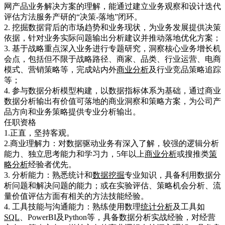
网产品业务解决方案的理解，能通过建立业务观察和设计迭代
评估方法服务产研的“决策-落地”闭环。
2. 挖掘数据背后的市场趋势和业务现状，为业务发展提供决策
依据，针对业务实际问题输出分析建议并推动落地优化方案；
3. 基于战略重点深入业务进行专题研究，洞察核心业务增长机
会点，包括但不限于战略路径、商家、品类、行业运营、电商
模式、营销策略等，完成站内外
商业分析
及行业竞品策略追踪
等；
4. 参与数据分析模型构建，以数据指标体系为基础，通过商业
数据分析输出有价值可落地的商业洞察和策略方案，为公司产
品方向和业务策略提供专业分析输出。
任职资格
1.正直，坚持客观。
2.商业理解力：对数据驱动业务有深入了解，较强的逻辑分析
能力、独立思考能力和学习力，5年以上
商业分析
或搜推类
策
略分析
经验者优先。
3. 分析能力：熟悉统计和
数据挖掘
专业知识，具备利用数据分
析问题和解决问题的能力；或在实验评估、策略机会分析、流
量价值评估方面有相关的方法技能经验。
4. 工具技能与沟通能力：熟练使用数理
统计分析
及工具如
SQL
、PowerBI及Python等，具备数据分析实战经验，对经营