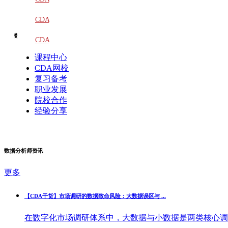
教材
CDA
数据分析学习
题库
CDA
课程中心
大纲
CDA网校
复习备考
职业发展
院校合作
经验分享
数据分析师资讯
更多
【CDA干货】市场调研的数据致命风险：大数据误区与 ...
在数字化市场调研体系中，大数据与小数据是两类核心调研