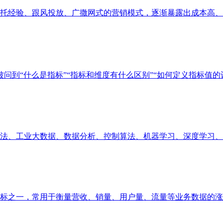
经验、跟风投放、广撒网式的营销模式，逐渐暴露出成本高、精准
问到“什么是指标”“指标和维度有什么区别”“如何定义指标值的计算
、工业大数据、数据分析、控制算法、机器学习、深度学习、业务
之一，常用于衡量营收、销量、用户量、流量等业务数据的涨跌幅