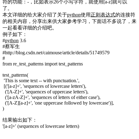
符的功能：-，比如表示26个小写字符，就使用[a-z]就可以
了。
本文详细的给大家介绍了关于
python
使用
正则表达式
的连接符
的相关内容，分享出来供大家参考学习，下面话不多说了，来
一起看看详细的介绍吧。
例子如下：
#
python
3.6
#蔡军生
#http://blog.csdn.net/caimouse/article/details/51749579
#
from re_test_patterns import test_patterns
test_patterns(
'This is some text -- with punctuation.',
[('[a-z]+', 'sequences of lowercase letters'),
('[A-Z]+', 'sequences of uppercase letters'),
('[a-zA-Z]+', 'sequences of letters of either case'),
('[A-Z][a-z]+', 'one uppercase followed by lowercase')],
)
结果输出如下：
'[a-z]+' (sequences of lowercase letters)