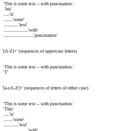
'This is some text -- with punctuation.'
.'his'
.....'is'
........'some'
.............'text'
.....................'with'
..........................'punctuation'
'[A-Z]+' (sequences of uppercase letters)
'This is some text -- with punctuation.'
'T'
'[a-zA-Z]+' (sequences of letters of either case)
'This is some text -- with punctuation.'
'This'
.....'is'
........'some'
.............'text'
.....................'with'