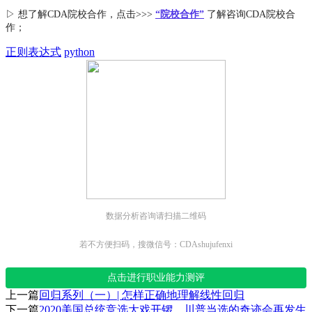
▷ 想了解CDA
院校合作
，点击>>>
“院校合作”
了解咨询CDA院校合
作；
正则表达式
python
数据分析咨询请扫描二维码
若不方便扫码，搜微信号：CDAshujufenxi
点击进行职业能力测评
上一篇
回归系列（一）| 怎样正确地理解线性回归
下一篇
2020美国总统竞选大戏开锣，川普当选的奇迹会再发生