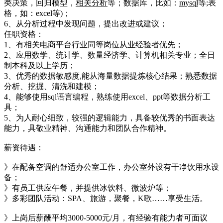
类决策，回归模型，
相关分析
等；数据库，比如：
mysql
等;表
格，如：excel等)；
6、从分析过程中发现问题，提出改进或建议；
任职资格：
1、有相关电商平台行业同等岗位从业经验者优先；
2、应用数学、统计学、数量经济学、计算机相关专业；全日
制本科及以上学历；
3、优秀的数据敏感度,能从海量数据提炼核心结果；熟悉数据
分析、挖掘、清洗和建模；
4、能够使用sql语言编程，熟练使用excel、ppt等数据分析工
具；
5、为人耐心细致，较强的逻辑能力，具备较优秀的书面表达
能力，具敬业精神、沟通能力和团队合作精神。
薪资待遇：
》在配备空调的舒适办公室工作，办公室外设有干净饮用水设
备；
》有员工供应午餐，并提供冰饮料、微波炉等；
》多彩团队活动：SPA、旅游，聚餐，K歌……享受生活。
》上岗后薪酬平均3000-5000元/月，有经验有能力者可面议