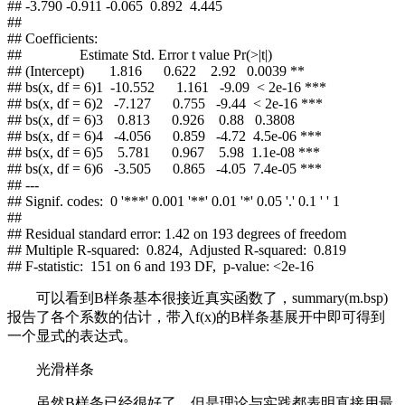
## -3.790 -0.911 -0.065 0.892 4.445
##
## Coefficients:
## Estimate Std. Error t value Pr(>|t|)
## (Intercept) 1.816 0.622 2.92 0.0039 **
## bs(x, df = 6)1 -10.552 1.161 -9.09 < 2e-16 ***
## bs(x, df = 6)2 -7.127 0.755 -9.44 < 2e-16 ***
## bs(x, df = 6)3 0.813 0.926 0.88 0.3808
## bs(x, df = 6)4 -4.056 0.859 -4.72 4.5e-06 ***
## bs(x, df = 6)5 5.781 0.967 5.98 1.1e-08 ***
## bs(x, df = 6)6 -3.505 0.865 -4.05 7.4e-05 ***
## ---
## Signif. codes: 0 '***' 0.001 '**' 0.01 '*' 0.05 '.' 0.1 ' ' 1
##
## Residual standard error: 1.42 on 193 degrees of freedom
## Multiple R-squared: 0.824, Adjusted R-squared: 0.819
## F-statistic: 151 on 6 and 193 DF, p-value: <2e-16
可以看到B样条基本很接近真实函数了，summary(m.bsp)
报告了各个系数的估计，带入f(x)的B样条基展开中即可得到
一个显式的表达式。
光滑样条
虽然B样条已经很好了，但是理论与实践都表明直接用
最