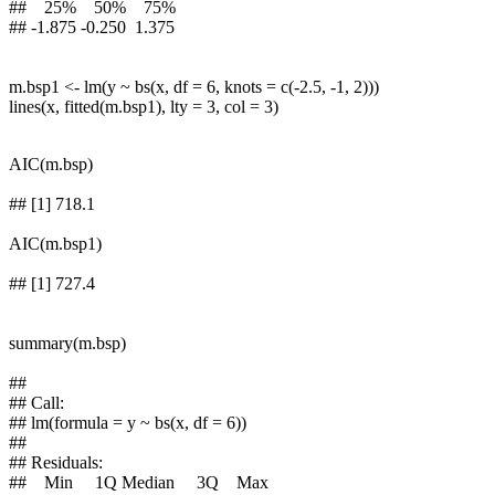
## 25% 50% 75%
## -1.875 -0.250 1.375
m.bsp1 <- lm(y ~ bs(x, df = 6, knots = c(-2.5, -1, 2)))
lines(x, fitted(m.bsp1), lty = 3, col = 3)
AIC(m.bsp)
## [1] 718.1
AIC(m.bsp1)
## [1] 727.4
summary(m.bsp)
##
## Call:
## lm(formula = y ~ bs(x, df = 6))
##
## Residuals:
## Min 1Q Median 3Q Max