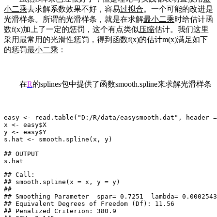
小二乘
去求解系数效果不好，容易
过拟合
。一个可能的改进是
光滑样条。所谓的光滑样条，就是在求解
最小二乘
时给估计函
数f(x)加上了一定的惩罚，这个有点类似
压缩
估计。我们这里
采用最常用的光滑性惩罚，得到函数f(x)的估计m(x)满足如下
的惩罚
最小二乘
：
在
R
的splines包中提供了函数smooth.spline来求解光滑样条
easy <- read.table("D:/R/data/easysmooth.dat", header =
x <- easy$X

y <- easy$Y

s.hat <- smooth.spline(x, y)

## OUTPUT

s.hat
## Call:

## smooth.spline(x = x, y = y)

## 

## Smoothing Parameter  spar= 0.7251  lambda= 0.0002543
## Equivalent Degrees of Freedom (Df): 11.56

## Penalized Criterion: 380.9
