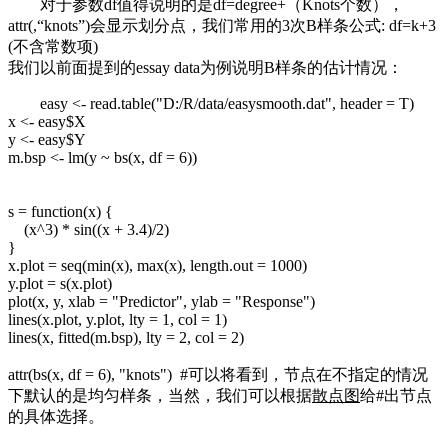
对于参数df值得说明的是df=degree+（Knots个数），
attr(,“knots”)会显示划分点，我们常用的3次B样条公式: df=k+3
(不含常数项)
我们以前面提到的essay data为例说明B样条的估计情况：
easy <- read.table("D:/R/data/easysmooth.dat", header = T)
x <- easy$X
y <- easy$Y
m.bsp <- lm(y ~ bs(x, df = 6))
s = function(x) {
(x^3) * sin((x + 3.4)/2)
}
x.plot = seq(min(x), max(x), length.out = 1000)
y.plot = s(x.plot)
plot(x, y, xlab = "Predictor", ylab = "Response")
lines(x.plot, y.plot, lty = 1, col = 1)
lines(x, fitted(m.bsp), lty = 2, col = 2)
attr(bs(x, df = 6), "knots") #可以将看到，节点在不指定的情况
下默认的是均匀样条，当然，我们可以根据
散点图
给#出节点
的具体选择。