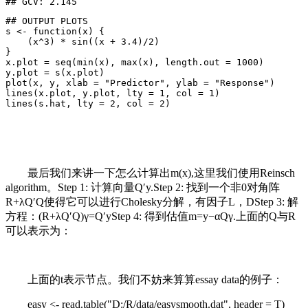
## GCV: 2.145
## OUTPUT PLOTS

s <- function(x) {

    (x^3) * sin((x + 3.4)/2)

}

x.plot = seq(min(x), max(x), length.out = 1000)

y.plot = s(x.plot)

plot(x, y, xlab = "Predictor", ylab = "Response")

lines(x.plot, y.plot, lty = 1, col = 1)

lines(s.hat, lty = 2, col = 2)
最后我们来讲一下怎么计算出m(x),这里我们使用Reinsch
algorithm。Step 1: 计算向量Q′y.Step 2: 找到一个非0对角阵
R+λQ′Q使得它可以进行Cholesky分解，有因子L，DStep 3: 解
方程：(R+λQ′Q)γ=Q′yStep 4: 得到估值m=y−αQγ.上面的Q与R
可以表示为：
上面的t表示节点。我们不妨来算算essay data的例子：
easy <- read.table("D:/R/data/easysmooth.dat", header = T)