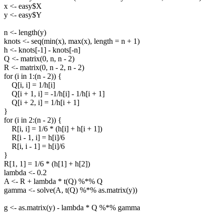
x <- easy$X
y <- easy$Y
n <- length(y)
knots <- seq(min(x), max(x), length = n + 1)
h <- knots[-1] - knots[-n]
Q <- matrix(0, n, n - 2)
R <- matrix(0, n - 2, n - 2)
for (i in 1:(n - 2)) {
Q[i, i] = 1/h[i]
Q[i + 1, i] = -1/h[i] - 1/h[i + 1]
Q[i + 2, i] = 1/h[i + 1]
}
for (i in 2:(n - 2)) {
R[i, i] = 1/6 * (h[i] + h[i + 1])
R[i - 1, i] = h[i]/6
R[i, i - 1] = h[i]/6
}
R[1, 1] = 1/6 * (h[1] + h[2])
lambda <- 0.2
A <- R + lambda * t(Q) %*% Q
gamma <- solve(A, t(Q) %*% as.matrix(y))
g <- as.matrix(y) - lambda * Q %*% gamma