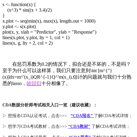
s <- function(x) {
(x^3) * sin((x + 3.4)/2)
}
x.plot <- seq(min(x), max(x), length.out = 1000)
y.plot <- s(x.plot)
plot(x, y, xlab = "Predictor", ylab = "Response")
lines(x.plot, y.plot, lty = 1, col = 1)
lines(x, g, lty = 2, col = 2)
在惩罚系数为0.2的情况下，拟合还是不坏的，不是吗？
至于为什么可以这样算，我们只要注意到\int [m^{''}
(x)]dx=m^'(x_i)QR^{-1}Q^'m(x_i),估计的问题就与我们十分熟
悉的lasso，
岭回归
十分相像了。
CDA数据分析师考试相关入口一览（建议收藏）：
▷ 想报名CDA认证考试，点击>>>
“
CDA报名
”
了解CDA考试详情；
▷ 想学习CDA考试教材，点击>>>
“CDA教材”
了解CDA考试详情；