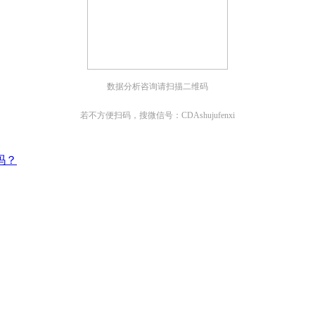
数据分析咨询请扫描二维码
若不方便扫码，搜微信号：CDAshujufenxi
吗？