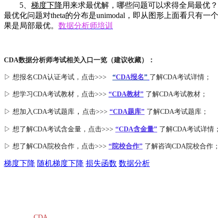
5、
梯度下降
用来求最优解，哪些问题可以求得全局最优？
最优化问题对theta的分布是unimodal，即从图形上面看只有一个
果是局部最优。
数据分析师培训
CDA数据分析师考试相关入口一览（建议收藏）：
▷ 想报名CDA认证考试，点击>>>
“
CDA报名
”
了解CDA考试详情；
▷ 想学习CDA考试教材，点击>>>
“CDA教材”
了解CDA考试教材；
，
▷ 想加入
CDA考试题库
点击>>>
“CDA
题库
”
了解CDA考试题库；
▷ 想了解CDA
考试
含金量
，点击>>>
“CDA含金量”
了解CDA考试详情
▷ 想了解CDA
院校合作
，点击>>>
“院校合作”
了解咨询CDA院校合作
梯度下降
随机梯度下降
损失函数
数据分析
CDA