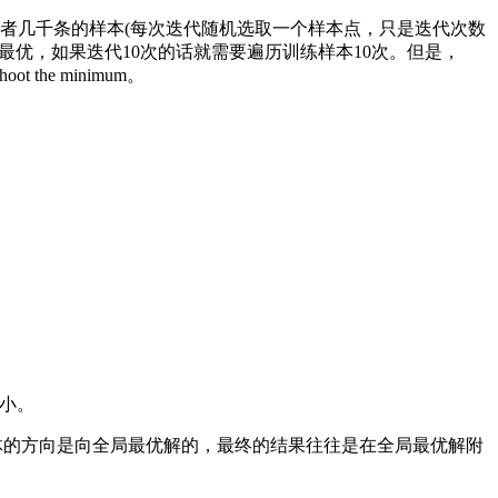
者几千条的样本(每次迭代随机选取一个样本点，只是迭代次数
优，如果迭代10次的话就需要遍历训练样本10次。但是，
e minimum。
小。
体的方向是向全局最优解的，最终的结果往往是在全局最优解附