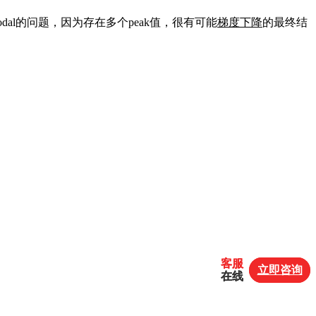
odal的问题，因为存在多个peak值，很有可能
梯度下降
的最终结
客服
客服
立即咨询
立即咨询
在线
在线