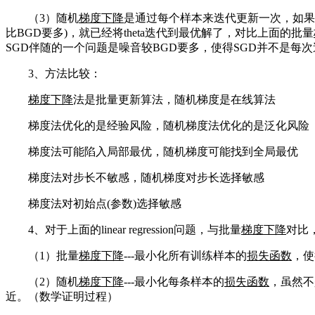
（3）随机
梯度下降
是通过每个样本来迭代更新一次，如果
比BGD要多)，就已经将theta迭代到最优解了，对比上面的批量
SGD伴随的一个问题是噪音较BGD要多，使得SGD并不是每次迭代都
3、方法比较：
梯度下降
法是批量更新算法，随机梯度是在线算法
梯度法优化的是经验风险，随机梯度法优化的是泛化风险
梯度法可能陷入局部最优，随机梯度可能找到全局最优
梯度法对步长不敏感，随机梯度对步长选择敏感
梯度法对初始点(参数)选择敏感
4、对于上面的linear regression问题，与批量
梯度下降
对比
（1）批量
梯度下降
---最小化所有训练样本的
损失函数
，使
（2）随机
梯度下降
---最小化每条样本的
损失函数
，虽然不
近。（数学证明过程）