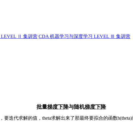
LEVEL Ⅱ 集训营
CDA 机器学习与深度学习 LEVEL Ⅲ 集训营
批量
梯度下降
与随机
梯度下降
参数，要迭代求解的值，theta求解出来了那最终要拟合的函数h(th