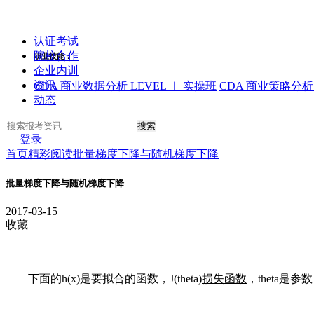
认证考试
院校合作
职业技能：
企业内训
资讯
CDA 商业数据分析 LEVEL Ⅰ 实操班
CDA 商业策略分析 
动态
搜索
登录
首页
精彩阅读
批量梯度下降与随机梯度下降
批量梯度下降与随机梯度下降
2017-03-15
收藏
下面的h(x)是要拟合的函数，J(theta)
损失函数
，theta是