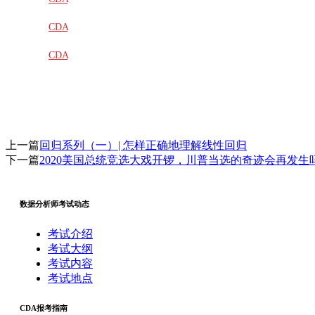
教材
CDA
题库
CDA
大纲
上一篇
回归系列（一）| 怎样正确地理解线性回归
下一篇
2020美国总统竞选大戏开锣，川普当选的奇迹会再发生
数据分析师考试动态
考试介绍
考试大纲
考试内容
考试地点
CDA报考指南