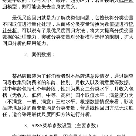
身是平级的，没有大小、顺序、趋势区分，若直接纳入
线性回
归
模型，则可能会失去自身的意义。
最优尺度回归就是为了解决类似问题，它擅长将分类变量
不同取值进行量化处理，从而将分类变量转换为数值型进行
统
计分析
。可以说有了最优尺度回归方法，将大大提高分类变量
数据的处理能力，突破分类变量对分析
模型选择
的限制，扩大
回归分析的应用能力。
2、案例数据：
某品牌服装为了解消费者对本品牌满意度情况，通过调查
问卷收集到消费者的年龄、性别、月收入以及满意度等数据。
其中年龄包括七个年龄段，性别为男女
二分类
水平，月收入包
括（无收入、低档、中等、高档）四个取值水平，满意度分为
（不满意、一般、满意）三档水平。根据数据情况来看，影响
品牌满意度的自变量均是分类变量，普通
线性回归
方法无法胜
任，适合采用最优尺度回归方法进行分析。
3、SPSS菜单参数设置（主要参数）