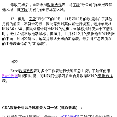
修改完毕后，重新布局
数据透视
表，将
字段
“分公司”拖至报表筛
选区域，将
字段
“月份”拖至行标签区域。
12、但是，
字段
“月份”下的10月、11月和12月的数据排在了其他
月份的前面，不符合习惯，因此需要对其位置进行调整，选择单元格
区域A6：A8，将鼠标指针对准区域的边框，当鼠标指针变为十字箭头
时，按住左键不放拖动鼠标，将10月、11月和1 2月的数据拖至9月数据
的下面，如图22所示，这就是最终要求的汇总表。最后将汇总表所在
的工作表重命名为“汇总表”。
图22
Excel
数据透视
表对多个工作表进行快速汇总主说讲了如何使用
Excel数据
透视图功能，同时我们也学习多重合并数据区域的
数据透视
表。
CDA数据分析师考试相关入口一览（建议收藏）：
▷ 想报名CDA认证考试，点击>>>
“
CDA报名
”
了解CDA考试详情；