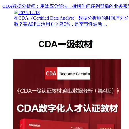
CDA数据分析师：用效应分解法，拆解时间序列背后的业务密
2025-12-18
在CDA（Certified Data Analyst）数
激？某APP日活用户下降5%，是季节性波动 ...