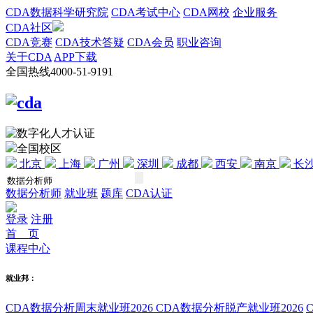
CDA数据科学研究院
CDA考试中心
CDA网校
企业服务
CDA社区
CDA竞赛
CDA技术答疑
CDA会员
职业咨询
关于CDA
APP下载
全国热线
4000-51-9191
全国校区
北京
上海
广州
深圳
成都
西安
南京
长
数据分析师
就业班
题库
CDA认证
登录
注册
首 页
课程中心
就业邦：
CDA数据分析周末就业班2026
CDA数据分析脱产就业班2026