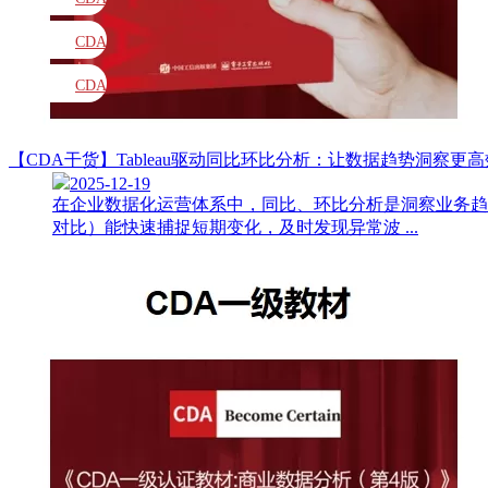
教材
CDA
题库
CDA
大纲
【CDA干货】Tableau驱动同比环比分析：让数据趋势洞察更
2025-12-19
在企业数据化运营体系中，同比、环比分析是洞察业务趋
对比）能快速捕捉短期变化，及时发现异常波 ...