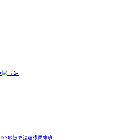
沙
宁波
CDA敏捷算法建模周末班