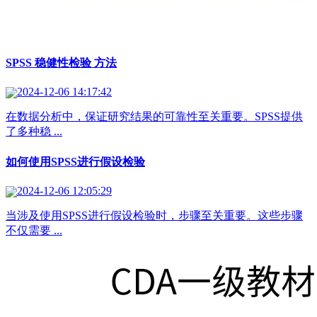
SPSS 稳健性检验 方法
2024-12-06 14:17:42
在数据分析中，保证研究结果的可靠性至关重要。SPSS提供
了多种稳 ...
如何使用SPSS进行假设检验
2024-12-06 12:05:29
当涉及使用SPSS进行假设检验时，步骤至关重要。这些步骤
不仅需要 ...