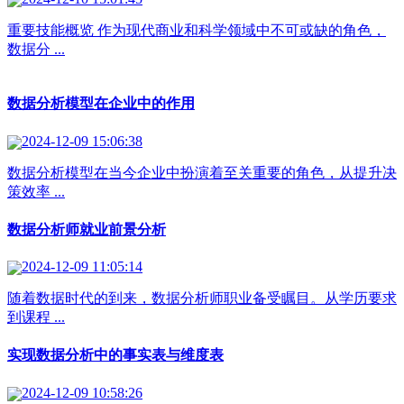
重要技能概览 作为现代商业和科学领域中不可或缺的角色，
数据分 ...
数据分析模型在企业中的作用
2024-12-09 15:06:38
数据分析模型在当今企业中扮演着至关重要的角色，从提升决
策效率 ...
数据分析师就业前景分析
2024-12-09 11:05:14
随着数据时代的到来，数据分析师职业备受瞩目。从学历要求
到课程 ...
实现数据分析中的事实表与维度表
2024-12-09 10:58:26