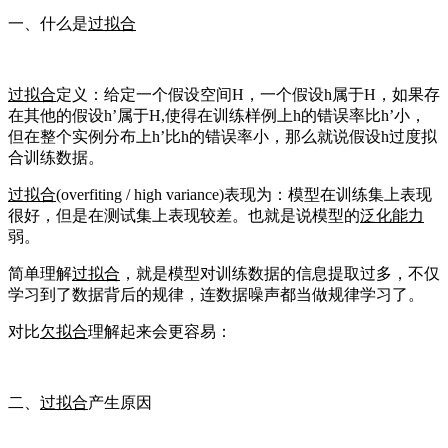
一、什么是
过拟合
过拟合
定义：给定一个假设空间H，一个假设h属于H，如果存
在其他的假设h’属于H,使得在训练样例上h的错误率比h’小，
但在整个实例分布上h’比h的错误率小，那么就说假设h过度拟
合训练数据。
过拟合
(overfiting / high variance)表现为：模型在训练集上表现
很好，但是在测试集上表现较差。也就是说模型的
泛化能力
弱。
简单理解
过拟合
，就是模型对训练数据的信息提取过多，不仅
学习到了数据背后的规律，连数据噪声都当做规律学习了。
对比
欠拟合
理解起来会更容易：
二、
过拟合
产生原因