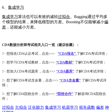
6、
集成学习
集成学习
算法也可以有效的减轻
过拟合
。Bagging通过平均多
个模型的结果，来降低模型的方差。Boosting不仅能够减小
偏
差
，还能减小方差。
CDA数据分析师考试相关入口一览（建议收藏）：
▷ 想报名CDA认证考试，点击>>>
“
CDA报名
”
了解CDA考试详情；
▷ 想学习CDA考试教材，点击>>>
“CDA教材”
了解CDA考试详情；
，
▷ 想加入
CDA考试题库
点击>>>
“CDA
题库
”
了解CDA考试详情；
▷ 想了解CDA
考试
含金量
，点击>>>
“CDA含金量”
了解CDA考试详
情；
▷ 想了解CDA
院校合作
，点击>>>
“院校合作”
了解咨询CDA院校合
作；
过拟合
欠拟合
泛化能力
集成学习
机器学习
损失函数
偏差
神