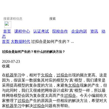
搜索
首页
课程中心
认证考试
院校合作
企业内训
资讯
动
态
首页
大数据时代
过拟合是如何产生的？ ...
过拟合是如何产生的？有什么好的解决方法？
2020-07-23
收藏
在
机器学习
中，相对于
欠拟合
，
过拟合
出现的频次更高。这是
因为，假设某一数据集其对应的模型为‘真’模型，我们通常是
采用提高模型的复杂度的方法，来避免
欠拟合
现象的产生，但
与此同时，我们又很难把网络设计成和‘真’模型一样，所以最
终网络模型会因为复杂度太高而产生
过拟合
。今天小编就给大
家整理了
过拟合
产生的原因及一些相应的解决方法，希望对大
家
机器学习
中解决
过拟合
问题有所帮助。