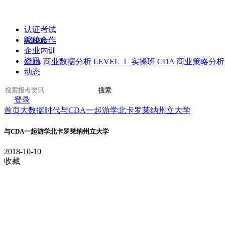
认证考试
院校合作
职业技能：
企业内训
资讯
CDA 商业数据分析 LEVEL Ⅰ 实操班
CDA 商业策略分析 
动态
搜索
登录
首页
大数据时代
与CDA一起游学北卡罗莱纳州立大学
与CDA一起游学北卡罗莱纳州立大学
2018-10-10
收藏