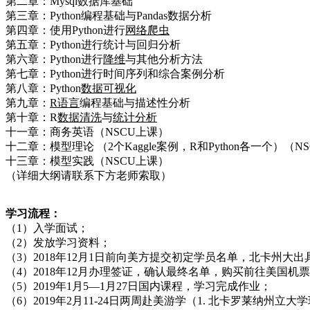
第二章：Mysql数据库基础
第三章：Python编程基础与Pandas数据分析
第四章：使用Python进行
网络爬虫
第五章：Python进行统计与回归分析
第六章：Python进行
降维
与其他分析方法
第七章：Python进行时间序列和综合案例分析
第八章：Python
数据可视化
第九章：
R语言
编程基础与描述性分析
第十章：R
数据清洗
与
统计分析
十一章：商务英语（NSCU上课）
十二章：模型理论 （2个Kaggle案例，R和Python各一个）（N
十三章：模型实践（NSCU上课）
（详细大纲请联系下方老师索取）
学习流程：
（1）入学面试；
（2）发放学习资料；
（3）2018年12月1日前向美方提交初定学员名单，北卡州
（4）2018年12月办理签证，确认最终名单，购买前往美国
（5）2019年1月5—1月27日国内课程，学习完成作业；
（6）2019年2月11-24日两周赴美游学（1. 北卡罗莱纳州