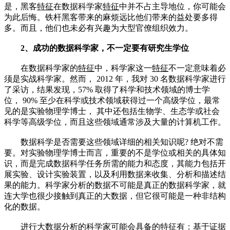
是，黑客
特征
在数据科学家
特征
中并不占主导地位，你可能会
为此后悔。铁杆黑客带来的麻烦远比他们带来的益处要多得
多。而且，他们也未必有兴趣为大型官僚组织效力。
2、成功的数据科学家，不一定要有研究生学位
在数据科学家的
特征
中，科学家这一
特征
不一定意味着必
须是实战科学家。然而， 2012 年，我对 30 名数据科学家进行
了采访，结果发现，57% 取得了科学和技术领域的博士学
位， 90% 至少在科学或技术领域获得过一个高级学位，最常
见的是实验物理学博士， 其中还包括生物学、生态学或社会
科学等高级学位，而且这些领域通常涉及大量的计算机工作。
数据科学是否需要这些领域详细的相关知识呢? 绝对不需
要。对实验物理学博士而言，重要的不是学位或相关的具体知
识，而是完成数据科学任务所需的能力和态度，其能力包括开
展实验、设计实验装置，以及利用数据来收集、分析和描述结
果的能力。科学家分析的数据不可能是真正的数据科学家，就
连大学也很少接触到真正的大数据，但它很可能是一种非结构
化的数据。
进行大数据分析的科学家可能会具备的
特征
有：基于证据