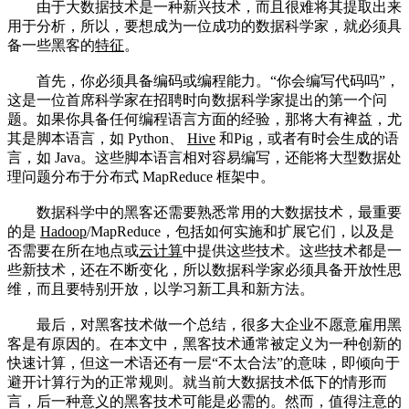
由于大数据技术是一种新兴技术，而且很难将其提取出来
用于分析，所以，要想成为一位成功的数据科学家，就必须具
备一些黑客的
特征
。
首先，你必须具备编码或编程能力。“你会编写代码吗”，
这是一位首席科学家在招聘时向数据科学家提出的第一个问
题。如果你具备任何编程语言方面的经验，那将大有裨益，尤
其是脚本语言，如 Python、
Hive
和Pig，或者有时会生成的语
言，如 Java。这些脚本语言相对容易编写，还能将大型数据处
理问题分布于分布式 MapReduce 框架中。
数据科学中的黑客还需要熟悉常用的大数据技术，最重要
的是
Hadoop
/MapReduce，包括如何实施和扩展它们，以及是
否需要在所在地点或
云计算
中提供这些技术。这些技术都是一
些新技术，还在不断变化，所以数据科学家必须具备开放性思
维，而且要特别开放，以学习新工具和新方法。
最后，对黑客技术做一个总结，很多大企业不愿意雇用黑
客是有原因的。在本文中，黑客技术通常被定义为一种创新的
快速计算，但这一术语还有一层“不太合法”的意味，即倾向于
避开计算行为的正常规则。就当前大数据技术低下的情形而
言，后一种意义的黑客技术可能是必需的。然而，值得注意的