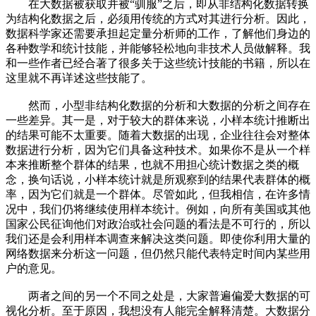
在大数据被获取并被“驯服”之后，即从非结构化数据转换
为结构化数据之后，必须用传统的方式对其进行分析。因此，
数据科学家还需要承担起定量分析师的工作，了解他们身边的
各种数学和统计技能，并能够轻松地向非技术人员做解释。我
和一些作者已经合著了很多关于这些统计技能的书籍，所以在
这里就不再详述这些技能了。
然而，小型非结构化数据的分析和大数据的分析之间存在
一些差异。其一是，对于较大的群体来说，小样本统计推断出
的结果可能不太重要。随着大数据的出现，企业往往会对整体
数据进行分析，因为它们具备这种技术。如果你不是从一个样
本来推断整个群体的结果，也就不用担心统计数据之类的概
念，换句话说，小样本统计就是所观察到的结果代表群体的概
率，因为它们就是一个群体。尽管如此，但我相信，在许多情
况中，我们仍将继续使用样本统计。例如，向所有美国或其他
国家公民征询他们对政治或社会问题的看法是不可行的，所以
我们还是会利用样本调查来解决这类问题。即使你利用大量的
网络数据来分析这一问题，但仍然只能代表特定时间内某些用
户的意见。
两者之间的另一个不同之处是，大家普遍偏爱大数据的可
视化分析。至于原因，我想没有人能完全解释清楚。大数据分