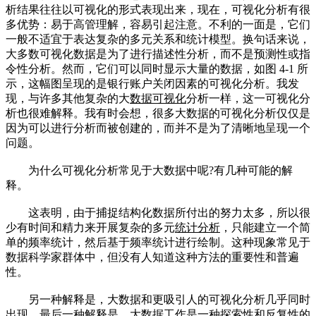
析结果往往以可视化的形式表现出来，现在，可视化分析有很
多优势：易于高管理解，容易引起注意。不利的一面是，它们
一般不适宜于表达复杂的多元关系和统计模型。换句话来说，
大多数可视化数据是为了进行描述性分析，而不是预测性或指
令性分析。然而，它们可以同时显示大量的数据，如图 4-1 所
示，这幅图呈现的是银行账户关闭因素的可视化分析。我发
现，与许多其他复杂的大
数据可视化
分析一样，这一可视化分
析也很难解释。我有时会想，很多大数据的可视化分析仅仅是
因为可以进行分析而被创建的，而并不是为了清晰地呈现一个
问题。
为什么可视化分析常见于大数据中呢?有几种可能的解
释。
这表明，由于捕捉结构化数据所付出的努力太多，所以很
少有时间和精力来开展复杂的多元
统计分析
，只能建立一个简
单的频率统计，然后基于频率统计进行绘制。这种现象常见于
数据科学家群体中，但没有人知道这种方法的重要性和普遍
性。
另一种解释是，大数据和更吸引人的可视化分析几乎同时
出现。最后一种解释是，大数据工作是一种探索性和反复性的