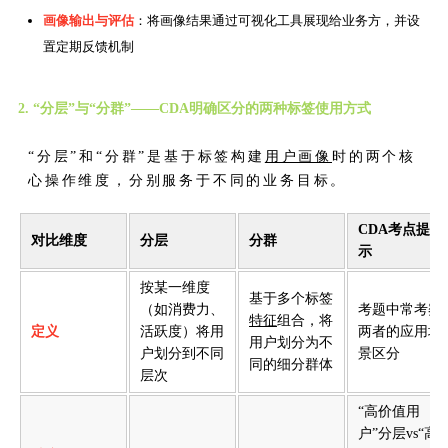
画像输出与评估
：将画像结果通过可视化工具展现给业务方，并设
置定期反馈机制
2. “分层”与“分群”——CDA明确区分的两种标签使用方式
“分层”和“分群”是基于标签构建
用户画像
时的两个核
心操作维度，分别服务于不同的业务目标。
CDA考点提
对比维度
分层
分群
示
按某一维度
基于多个标签
（如消费力、
考题中常考察
特征
组合，将
定义
活跃度）将用
两者的应用场
用户划分为不
户划分到不同
景区分
同的细分群体
层次
“高价值用
户”分层vs“高