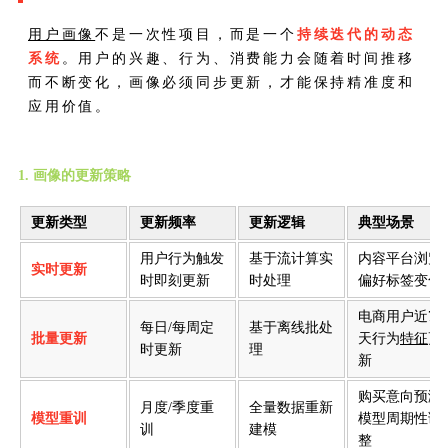
用户画像
不是一次性项目，而是一个
持续迭代的动态
系统
。用户的兴趣、行为、消费能力会随着时间推移
而不断变化，画像必须同步更新，才能保持精准度和
应用价值。
1. 画像的更新策略
更新类型
更新频率
更新逻辑
典型场景
用户行为触发
基于流计算实
内容平台浏览
实时更新
时即刻更新
时处理
偏好标签变化
电商用户近7
每日/每周定
基于离线批处
批量更新
天行为
特征
更
时更新
理
新
购买意向预测
月度/季度重
全量数据重新
模型重训
模型周期性调
训
建模
整