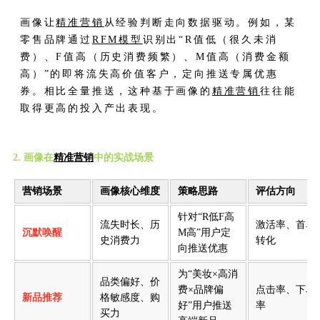
画像让
精准营销
从经验判断走向数据驱动。例如，某
零售品牌通过
RFM模型
识别出“R值低（很久未消
费）、F值高（历史消费频繁）、M值高（消费金额
高）”的即将流失高价值客户，定向推送专属优惠
券。相比全量推送，这种基于画像的
精准营销
往往能
取得更高的投入产出表现。
2. 画像在
精准营销
中的实战场景
营销场景
画像核心维度
策略思路
评估方向
针对“R低F高
流失时长、历
激活率、首单
沉默唤醒
M高”用户定
史消费力
转化
向推送优惠
为“美妆×高消
品类偏好、价
费×品牌偏
点击率、下单
新品推荐
格敏感度、购
好”用户推送
率
买力