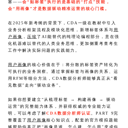
塞——
会“贴标签”执行的是基础的“打点”技能，
会“用画像”才是数据驱动精准运营的核心门槛。
在2025年新考纲的背景下，CDA一级在教材中引入
业务分析框架流程及模块化思维，新增标签体系与
用
户画像
，
压缩
了AI能替代的纯理论编程部分，意在强
化机器难以替代的人类业务思维，更加侧重考查考生
工作中解决实际问题的实践能力。
用户画像
的核心价值在于：将分散的标签资产转化为
可执行的业务洞察。通过掌握标签与画像的关系、运
用RFM等细分方法，CDA数据分析师能够真正从“看
见数据”走向“驱动业务”。
如果你想要建立“从梳理标签 → 构建画像 → 驱动
运营”的完整能力体系，并获得权威的专业能力证
明，可以考虑了解
CDA数据分析师认证
。PART 9完
整覆盖了
用户画像
核心知识点，配套的官方模拟题能
够帮助你真正把“画像是谁、怎么建、怎么用”变成你