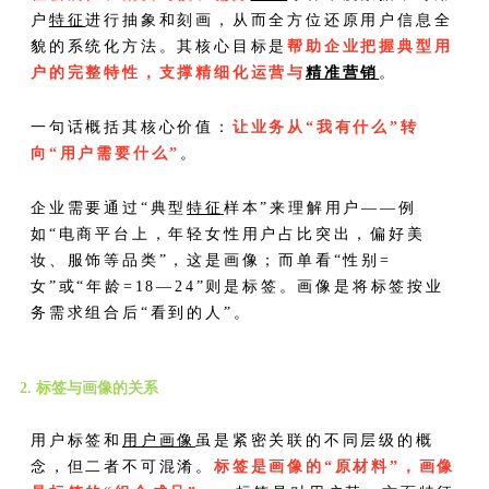
户
特征
进行抽象和刻画，从而全方位还原用户信息全
貌的系统化方法。其核心目标是
帮助企业把握典型用
户的完整特性，支撑精细化运营与
精准营销
。
一句话概括其核心价值：
让业务从“我有什么”转
向“用户需要什么”
。
企业需要通过“典型
特征
样本”来理解用户——例
如“电商平台上，年轻女性用户占比突出，偏好美
妆、服饰等品类”，这是画像；而单看“性别=
女”或“年龄=18—24”则是标签。画像是将标签按业
务需求组合后“看到的人”。
2. 标签与画像的关系
用户标签和
用户画像
虽是紧密关联的不同层级的概
念，但二者不可混淆。
标签是画像的“原材料”，画像