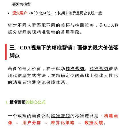
要紧急挽留
流失客户
（R低F低M低）：长期未消费且历史表现一般
针对不同人群匹配不同的关怀与挽回策略，是CDA数
据分析师实现
精准营销
的常用手段。
三、CDA视角下的
精准营销
：画像的最大价值落
脚点
画像的最大价值，在于驱动
精准营销
。
精准营销
借助
现代信息方式方法，在精确定位的基础上创建人性化
的消费者沟通交流保障体系。
1.
精准营销
的核心公式
一个成熟的画像驱动
精准营销
的标准链路是：
构建画
像 → 用户分群 → 差异化策略 → 数据反馈
。