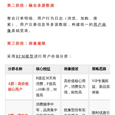
第二阶段：融合多源数据
整合订单明细、用户行为日志（浏览、加购、搜
索）、用户注册信息等多源数据，构建统一的
用户画
像
基础宽表。
第三阶段：画像建模
采用
RFM模型
进行用户价值分群：
分群名称
核心
特征
画像描述
策略思路
R值近30天有
高价值核心用
VIP专属权
A群：高价值
消费，F值高
户，消费实力
益、新品首发
核心用户
≥10单/月，M
强，粘性高
体验
值高
消费频率中
等，品类集中
犹豫型但有实
限时优惠引