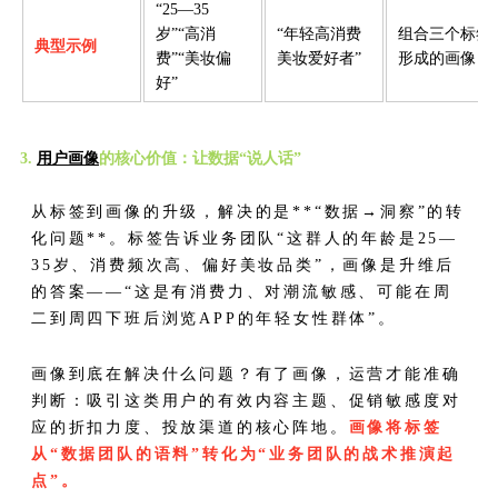
“25—35
岁”“高消
“年轻高消费
组合三个标签
典型示例
费”“美妆偏
美妆爱好者”
形成的画像
好”
3.
用户画像
的核心价值：让数据“说人话”
从标签到画像的升级，解决的是**“数据→洞察”的转
化问题**。标签告诉业务团队“这群人的年龄是25—
35岁、消费频次高、偏好美妆品类”，画像是升维后
的答案——“这是有消费力、对潮流敏感、可能在周
二到周四下班后浏览APP的年轻女性群体”。
画像到底在解决什么问题？有了画像，运营才能准确
判断：吸引这类用户的有效内容主题、促销敏感度对
应的折扣力度、投放渠道的核心阵地。
画像将标签
从“数据团队的语料”转化为“业务团队的战术推演起
点”。