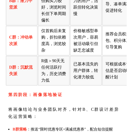
B群：潜力中
但购买力较
力的用户，活
导、凑单满减
坚派
好，浏览时间
跃但转化决策
促进转化
长但下单周期
慢
偏长
仅首购后未复
价格敏感型单
推荐会员权益
C群：冲动单
购，折扣依赖
次用户，容易
包、积分体系
次派
度高，浏览较
被活动吸引但
引导复购
杂
缺乏忠诚度
R值＞90天无
已基本流失的
可根据成本评
D群：沉默流
任何活跃行
用户群体，转
估是否启动唤
失派
为，历史消费
化潜力较低
醒计划
力低
第四阶段：画像落地验证
将画像结论与业务团队对齐，针对B、C群设计差异
化运营策略：
B群策略
：推送“限时优惠专区+满减优惠券”，配合短信提醒