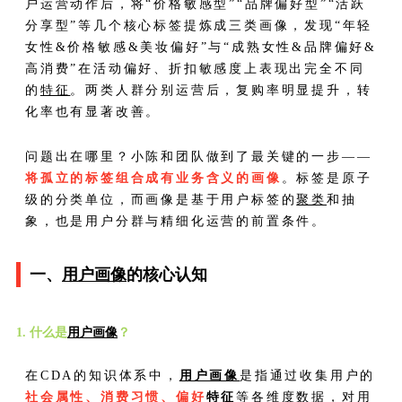
户运营动作后，将“价格敏感型”“品牌偏好型”“活跃
分享型”等几个核心标签提炼成三类画像，发现“年轻
女性&价格敏感&美妆偏好”与“成熟女性&品牌偏好&
高消费”在活动偏好、折扣敏感度上表现出完全不同
的
特征
。两类人群分别运营后，复购率明显提升，转
化率也有显著改善。
问题出在哪里？小陈和团队做到了最关键的一步——
将孤立的标签组合成有业务含义的画像
。标签是原子
级的分类单位，而画像是基于用户标签的
聚类
和抽
象，也是用户分群与精细化运营的前置条件。
一、
用户画像
的核心认知
1. 什么是
用户画像
？
在CDA的知识体系中，
用户画像
是指通过收集用户的
社会属性、消费习惯、偏好
特征
等各维度数据，对用