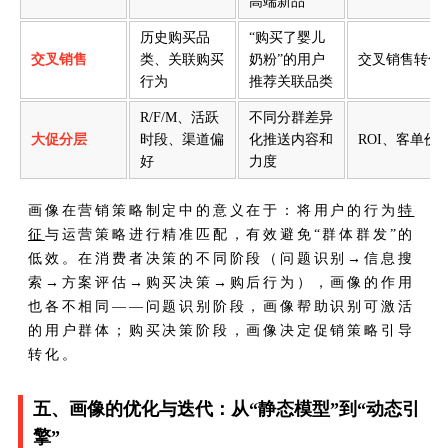
高端新品
历史购买品
“购买了婴儿
交叉销售
类、关联购买
奶粉”的用户
交叉销售转化
行为
推荐关联品类
R/F/M、活跃
不同分群差异
大促分层
时段、渠道偏
化推送内容和
ROI、客单价
好
力度
画像在营销策略制定中的意义在于：将用户的行为
特
征
与运营策略进行精准匹配，有效避免“群体群发”的
低效。在消费者决策的不同阶段（问题识别→信息搜
索→方案评估→购买决策→购后行为），画像的作用
也各不相同——问题识别阶段，画像帮助识别可激活
的用户群体；购买决策阶段，画像决定促销策略引导
转化。
五、画像的优化与迭代：从“静态模型”到“动态引
擎”