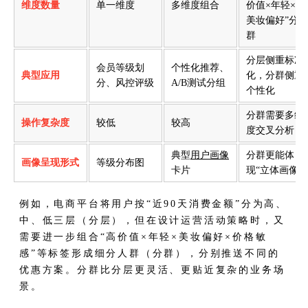
维度数量
单一维度
多维度组合
价值×年轻×
美妆偏好”分
群
分层侧重标准
会员等级划
个性化推荐、
典型应用
化，分群侧重
分、风控评级
A/B测试分组
个性化
分群需要多维
操作复杂度
较低
较高
度交叉分析
典型
用户画像
分群更能体
画像呈现形式
等级分布图
卡片
现“立体画像”
例如，电商平台将用户按“近90天消费金额”分为高、
中、低三层（分层），但在设计运营活动策略时，又
需要进一步组合“高价值×年轻×美妆偏好×价格敏
感”等标签形成细分人群（分群），分别推送不同的
优惠方案。分群比分层更灵活、更贴近复杂的业务场
景。