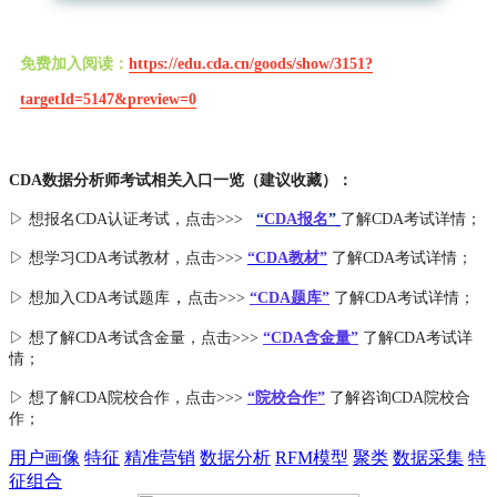
免费加入阅读：
https://edu.cda.cn/goods/show/3151?
targetId=5147&preview=0
CDA数据分析师考试相关入口一览（建议收藏）：
▷ 想报名CDA认证考试，点击>>>
“
CDA报名
”
了解CDA考试详情；
▷ 想学习CDA考试教材，点击>>>
“CDA教材”
了解CDA考试详情；
，
▷ 想加入
CDA考试题库
点击>>>
“CDA
题库
”
了解CDA考试详情；
▷ 想了解CDA
考试
含金量
，点击>>>
“CDA含金量”
了解CDA考试详
情；
▷ 想了解CDA
院校合作
，点击>>>
“院校合作”
了解咨询CDA院校合
作；
用户画像
特征
精准营销
数据分析
RFM模型
聚类
数据采集
特
征组合