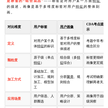
是标签的“组合成品”
——标签是对用户某一方面
特征
的描述，画像是基于多维度标签对用户
特征
的整体刻
画。
CDA考点提
对比维度
用户标签
用户画像
示
基于多维度标
对用户某个具
考题中常考察
定义
签对用户的整
体
特征
的标识
概念区分
体描述
原子级（单点
组合级（多
特
标签更细碎，
颗粒度
特征
）
征
综合）
画像更宏观
基础加工、统
计加工、规则
分群
聚类
、规
考试明确要求
加工方式
加工、模型加
则组合
理解两者关系
工
用户筛选、人
用户分群、策
画像用于战略
应用场景
群圈选
略设计
级洞察