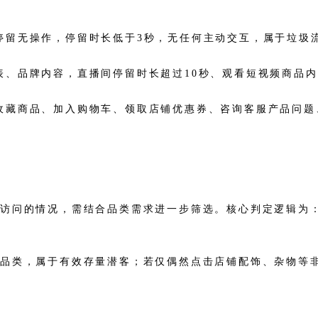
无停留无操作，停留时长低于3秒，无任何主动交互，属于垃圾
列表、品牌内容，直播间停留时长超过10秒、观看短视频商品
、收藏商品、加入购物车、领取店铺优惠券、咨询客服产品问
意访问的情况，需结合品类需求进一步筛选。核心判定逻辑为
心品类，属于有效存量潜客；若仅偶然点击店铺配饰、杂物等