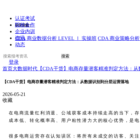
认证考试
院校合作
职业技能：
企业内训
资讯
CDA 商业数据分析 LEVEL Ⅰ 实操班
CDA 商业策略分析 
动态
搜索
登录
首页
大数据时代
【CDA干货】电商存量潜客精准判定方法：从
【CDA干货】电商存量潜客精准判定方法：从数据识别到分层运营落地
2026-05-21
收藏
在电商流量红利消退、公域获客成本持续走高的当下，
成本低、转化概率高、用户粘性潜力大的核心优势，是
很多电商运营存在认知误区：将所有未成交的访客、关