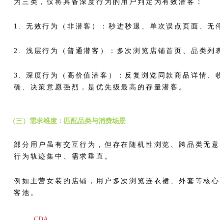
为三类，仅将具备深度行为的用户判定为有效潜客：
1. 无效行为（非潜客）：秒进秒退、单次误点页面、
2. 浅层行为（普通潜客）：多次浏览店铺首页、品类
3. 深度行为（高价值潜客）：反复浏览同款商品详情
确、决策意愿强烈，是优先级最高的存量潜客。
（三）需求维度：匹配品类与消费场景
部分用户虽有交互行为，但存在随机性浏览、跨品类无
行为轨迹集中、需求垂直。
例如主营女装的店铺，用户多次浏览连衣裙、外套等核
客池。
CDA