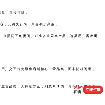
流量，直接排除；
内容，无跳失行为，具备初步兴趣；
题、直播间互动提问、对比多款同类产品，这类用户需求明
：用户交互行为聚焦店铺核心主营品类，而非随机闲逛，
非主营品类，无持续交互，则意向薄弱，可不纳入重点潜
客服
客服
立即咨询
立即咨询
在线
在线