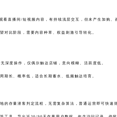
、观看直播间/短视频内容，有持续浅层交互，但未产生加购
观望对比阶段，需要内容种草、权益刺激引导转化。
、无深度操作，仅偶尔触达店铺，意向模糊、活跃度低。
化周期长、概率低，适合长期蓄水、低频触达培育。
落地的存量潜客判定流程，无需复杂算法，普通运营即可快速
等工具，导出近30/90天存量用户数据，包含访问记录、停