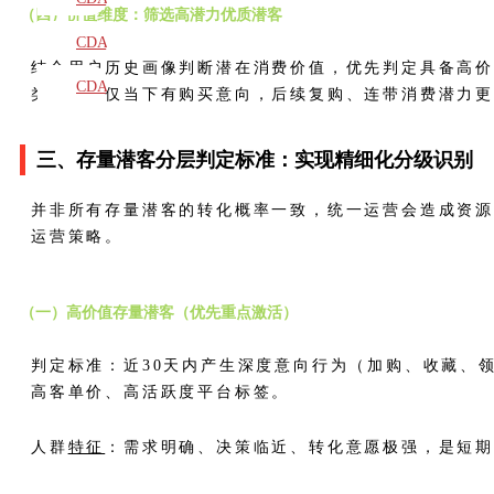
（四）价值维度：筛选高潜力优质潜客
教材
CDA
结合用户历史画像判断潜在消费价值，优先判定具备高
题库
CDA
类用户不仅当下有购买意向，后续复购、连带消费潜力
大纲
三、存量潜客分层判定标准：实现精细化分级识别
并非所有存量潜客的转化概率一致，统一运营会造成资
运营策略。
（一）高价值存量潜客（优先重点激活）
判定标准：近30天内产生深度意向行为（加购、收藏、
高客单价、高活跃度平台标签。
人群
特征
：需求明确、决策临近、转化意愿极强，是短