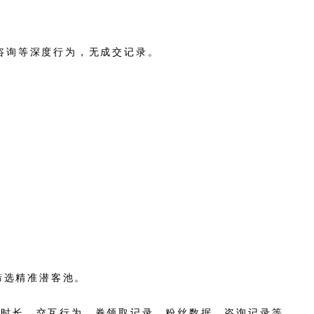
、咨询等深度行为，无成交记录。
筛选精准潜客池。
留时长、交互行为、券领取记录、粉丝数据、咨询记录等