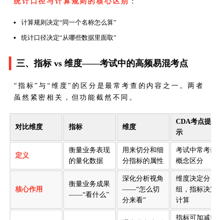
统计口径与计算规则的核心区别
：
计算规则决定“同一个名称怎么算”
统计口径决定“从哪些数据里面取”
三、指标 vs 维度——考试中的高频易混考点
“指标”与“维度”的区分是最常考查的内容之一。两者
虽然紧密相关，但功能截然不同。
CDA考点提
对比维度
指标
维度
示
衡量业务表现
用来切分和细
考试中常考察
定义
的量化数据
分指标的属性
概念区分
深化分析视角
维度决定分
衡量业务成果
核心作用
——“怎么切
组，指标决定
——“看什么”
分来看”
计算
指标可加减乘