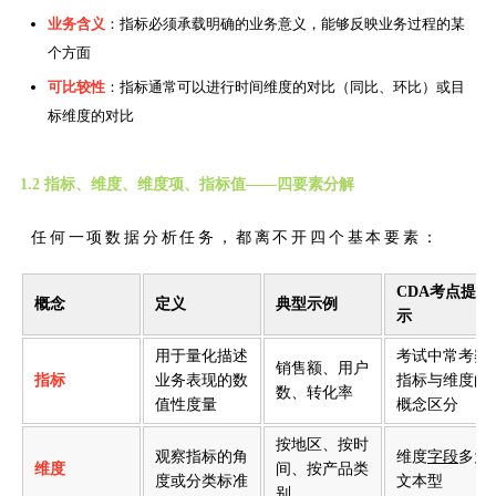
业务含义
：指标必须承载明确的业务意义，能够反映业务过程的某
个方面
可比较性
：指标通常可以进行时间维度的对比（同比、环比）或目
标维度的对比
1.2 指标、维度、维度项、指标值——四要素分解
任何一项数据分析任务，都离不开四个基本要素：
CDA考点提
概念
定义
典型示例
示
用于量化描述
考试中常考察
销售额、用户
指标
业务表现的数
指标与维度的
数、转化率
值性度量
概念区分
按地区、按时
观察指标的角
维度
字段
多为
维度
间、按产品类
度或分类标准
文本型
别