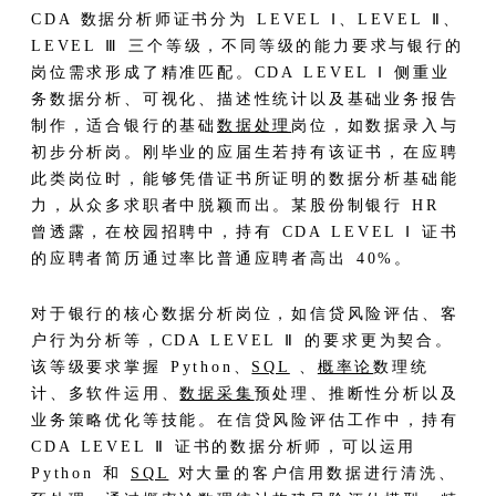
CDA 数据分析师证书分为 LEVEL Ⅰ、LEVEL Ⅱ、
LEVEL Ⅲ 三个等级，不同等级的能力要求与银行的
岗位需求形成了精准匹配。CDA LEVEL Ⅰ 侧重业
务数据分析、可视化、描述性统计以及基础业务报告
制作，适合银行的基础
数据处理
岗位，如数据录入与
初步分析岗。刚毕业的应届生若持有该证书，在应聘
此类岗位时，能够凭借证书所证明的数据分析基础能
力，从众多求职者中脱颖而出。某股份制银行 HR
曾透露，在校园招聘中，持有 CDA LEVEL Ⅰ 证书
的应聘者简历通过率比普通应聘者高出 40%。​
对于银行的核心数据分析岗位，如信贷风险评估、客
户行为分析等，CDA LEVEL Ⅱ 的要求更为契合。
该等级要求掌握 Python、
SQL
、
概率论
数理统
计、多软件运用、
数据采集
预处理、推断性分析以及
业务策略优化等技能。在信贷风险评估工作中，持有
CDA LEVEL Ⅱ 证书的数据分析师，可以运用
Python 和
SQL
对大量的客户信用数据进行清洗、