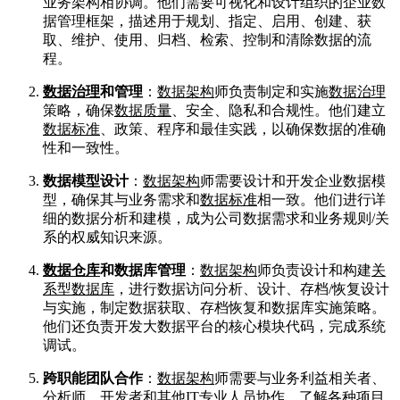
业务架构相协调
。他们需要可视化和设计组织的企业数
据管理框架，描述用于规划、指定、启用、创建、获
取、维护、使用、归档、检索、控制和清除数据的流
程
。
数据治理
和管理
：
数据架构
师负责制定和实施
数据治理
策略，确保
数据质量
、安全、隐私和合规性
。他们建立
数据标准
、政策、程序和最佳实践，以确保数据的准确
性和一致性
。
数据模型设计
：
数据架构
师需要设计和开发企业数据模
型，确保其与业务需求和
数据标准
相一致
。他们进行详
细的数据分析和建模，成为公司数据需求和业务规则/关
系的权威知识来源
。
数据仓库
和数据库管理
：
数据架构
师负责设计和构建
关
系型数据库
，进行数据访问分析、设计、存档/恢复设计
与实施，制定数据获取、存档恢复和数据库实施策略
。
他们还负责开发大数据平台的核心模块代码，完成系统
调试
。
跨职能团队合作
：
数据架构
师需要与业务利益相关者、
分析师、开发者和其他IT专业人员协作，了解各种项目