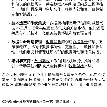
和倡议的数据需求，并在
数据架构
和治理问题上提供指
导
。他们与最终用户密切合作，根据内部和客户目标制
定和实施设计
。
技术选型和系统集成
：
数据架构
师负责评估和测试新兴
技术/工具，记录与应用程序集成的关键步骤
。他们还需
熟悉分布式技术、微服务架构环境和编程语言等
。
数据生命周期管理
：
数据架构
师创建
数据质量
框架、政
策和程序，以确保数据准确性、完整性、一致性和及时
性
。他们定义和管理组织内部的数据流动和信息传播
。
培训和支持
：
数据架构
师作为团队领导提供指导和培
训，帮助其他团队成员理解和应用
数据架构
原则
。
总之，
数据架构
师在企业中扮演着至关重要的角色，他们不仅
需要具备深厚的技术知识，还需要良好的沟通和协作能力，以
确保
数据架构
能够支持企业的长期战略目标并满足业务需求
。
CDA数据分析师考试相关入口一览（建议收藏）：