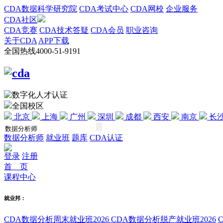
CDA数据科学研究院
CDA考试中心
CDA网校
企业服务
CDA社区
CDA竞赛
CDA技术答疑
CDA会员
职业咨询
关于CDA
APP下载
全国热线
4000-51-9191
全国校区
北京
上海
广州
深圳
成都
西安
南京
长
数据分析师
就业班
题库
CDA认证
登录
注册
首 页
课程中心
就业邦：
CDA数据分析周末就业班2026
CDA数据分析脱产就业班2026