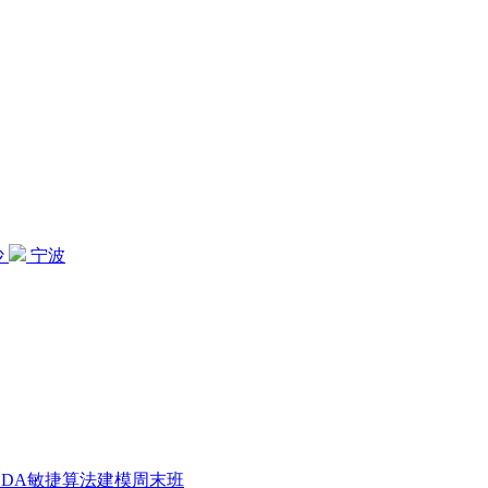
沙
宁波
CDA敏捷算法建模周末班