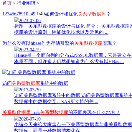
首页
>
行业图谱
>
1
2
3
4
5
6
7
8
9
10
..49
1/49
如何设计和优化
关系型数据库
？
2023-07-06
标题：关系型数据库的设计与优化 简介： 关系型数据
据库的设计原则、性能优化技术以及常见的 ...
为什么没有以hbase作为存储引擎的
关系型数据库
实现？
2023-04-19
HBase是一个面向列的分布式NoSQL数据库，它是建立
本质不同，但许多人仍然想知道为什么没有以HBas ...
访问
关系型数据库
系统中的数据
2017-03-30
访问关系型数据库系统中的数据 访问关系型数据库系统中的
数据库中的数据交互。SAS所支持的关 ...
关系型数据库
与非
关系型数据库
的不同表现在什么地方？
2020-07-10
小编今天来给大家盘点一下关系型数据库与非关系型数据
数据库，而是一种数据结构化存 ...