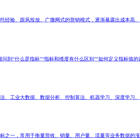
经验、跟风投放、广撒网式的营销模式，逐渐暴露出成本高、精准
问到“什么是指标”“指标和维度有什么区别”“如何定义指标值的计算
、工业大数据、数据分析、控制算法、机器学习、深度学习、业务
之一，常用于衡量营收、销量、用户量、流量等业务数据的涨跌幅