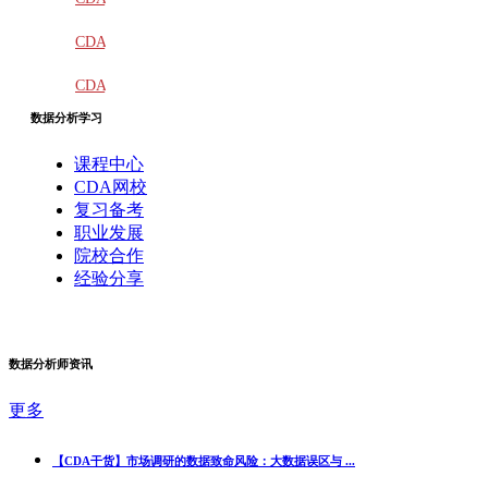
教材
CDA
题库
CDA
数据分析学习
大纲
课程中心
CDA网校
复习备考
职业发展
院校合作
经验分享
数据分析师资讯
更多
【CDA干货】市场调研的数据致命风险：大数据误区与 ...