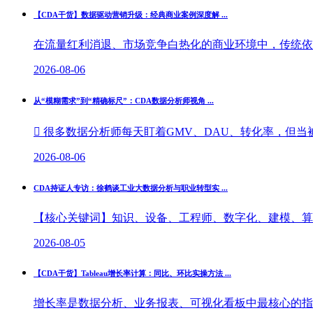
【CDA干货】数据驱动营销升级：经典商业案例深度解 ...
在流量红利消退、市场竞争白热化的商业环境中，传统依托
2026-08-06
从“模糊需求”到“精确标尺”：CDA数据分析师视角 ...
 很多数据分析师每天盯着GMV、DAU、转化率，但当被
2026-08-06
CDA持证人专访：徐鹤谈工业大数据分析与职业转型实 ...
【核心关键词】知识、设备、工程师、数字化、建模、算法
2026-08-05
【CDA干货】Tableau增长率计算：同比、环比实操方法 ...
增长率是数据分析、业务报表、可视化看板中最核心的指标