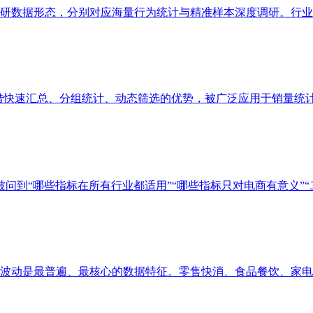
数据形态，分别对应海量行为统计与精准样本深度调研。行业普遍
凭借快速汇总、分组统计、动态筛选的优势，被广泛应用于销量统计、
问到“哪些指标在所有行业都适用”“哪些指标只对电商有意义”“二者
动是最普遍、最核心的数据特征。零售快消、食品餐饮、家电服饰