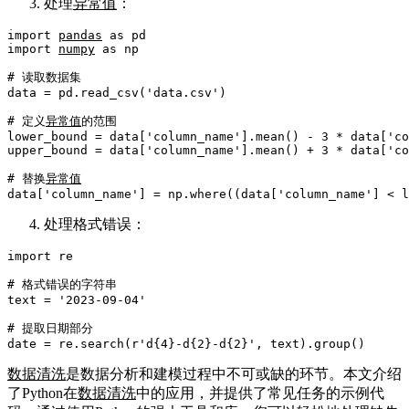
处理
异常值
：
import
pandas
as
import
numpy
as
 np

# 读取数据集
data = pd.read_csv(
'data.csv'
)

# 定义
异常值
的范围
lower_bound = data[
'column_name'
].mean() - 
3
 * data[
'co
upper_bound = data[
'column_name'
].mean() + 
3
 * data[
'co
# 替换
异常值
data[
'column_name'
] = np.where((data[
'column_name'
] < l
处理格式错误：
import
 re

# 格式错误的字符串
text = 
'2023-09-04'
# 提取日期部分
date = re.search(
r'd{4}-d{2}-d{2}'
数据清洗
是数据分析和建模过程中不可或缺的环节。本文介绍
了Python在
数据清洗
中的应用，并提供了常见任务的示例代