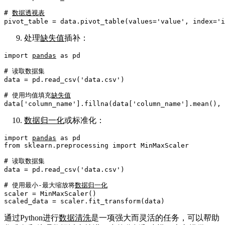
# 
数据
透视表
pivot_table = data.pivot_table(values=
'value'
, index=
'i
处理
缺失值
插补：
import
pandas
as
 pd

# 读取数据集
data = pd.read_csv(
'data.csv'
)

# 使用均值填充
缺失值
data[
'column_name'
].fillna(data[
'column_name'
].mean(), 
数据归一化
或标准化：
import
pandas
as
from
 sklearn.preprocessing 
import
 MinMaxScaler

# 读取数据集
data = pd.read_csv(
'data.csv'
)

# 使用最小-最大缩放将
数据归一化
scaler = MinMaxScaler()

通过Python进行
数据清洗
是一项强大而灵活的任务，可以帮助