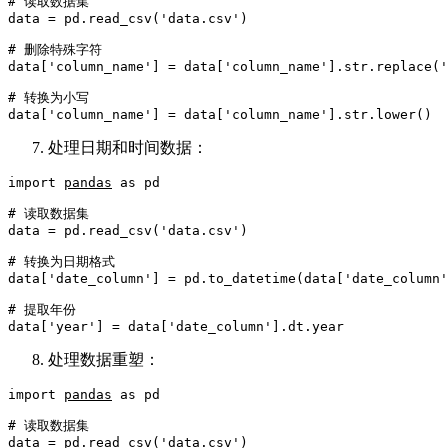
# 读取数据集
data = pd.read_csv(
'data.csv'
)

# 删除特殊字符
data[
'column_name'
] = data[
'column_name'
].
str
.replace(
'
# 转换为小写
data[
'column_name'
] = data[
'column_name'
].
str
处理日期和时间数据：
import
pandas
as
 pd

# 读取数据集
data = pd.read_csv(
'data.csv'
)

# 转换为日期格式
data[
'date_column'
] = pd.to_datetime(data[
'date_column'
# 提取年份
data[
'year'
] = data[
'date_column'
处理数据重塑：
import
pandas
as
 pd

# 读取数据集
data = pd.read_csv(
'data.csv'
)
