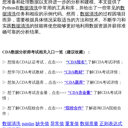
您准备和处理数据以支持进一步的分析和建模。本文提供了
Python在
数据清洗
中常用的工具和库，并给出了一些常见的
数
据清洗
任务和相应的示例代码。然而，
数据清洗
的过程因项目
而异，需要根据具体情况采取适当的方法和技术。不断学习和
实践
数据清洗
的技能将使您能够更好地利用数据资源并获得准
确可靠的分析结果。
CDA数据分析师考试相关入口一览（建议收藏）：
▷ 想报名CDA认证考试，点击>>>
“
CDA报名
”
了解CDA考试详情；
▷ 想学习CDA考试教材，点击>>>
“CDA教材”
了解CDA考试详情；
，
▷ 想加入
CDA考试题库
点击>>>
“CDA
题库
”
了解CDA考试详情；
▷ 想了解CDA
考试
含金量
，点击>>>
“CDA含金量”
了解CDA考试详
情；
▷ 想了解CDA
院校合作
，点击>>>
“院校合作”
了解咨询CDA院校合
作；
数据清洗
pandas
缺失值
异常值
重复值
数据质量
正则表达式