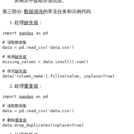
从网页中提取所需信息。
第三部分:
数据清洗
的常见任务和示例代码
处理
缺失值
：
import
pandas
as
 pd

# 读取数据集
data = pd.read_csv(
'data.csv'
)

# 检测
缺失值
missing_values = data.isnull().
sum
()

# 填充
缺失值
data[
'column_name'
].fillna(value, inplace=
True
处理
重复值
：
import
pandas
as
 pd

# 读取数据集
data = pd.read_csv(
'data.csv'
)

# 删除
重复值
data.drop_duplicates(inplace=
True