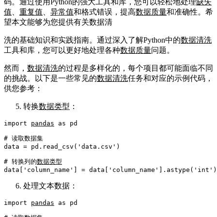
码。通过使用Python的强大工具和库，您可以轻松地处理
缺失
值
、
重复值
、
异常值
和格式错误，提高
数据质量
和准确性。希
望本文能够为您提供有关数据清
洗的基础知识和实践指南。通过深入了解Python中的
数据清洗
工具和库，您可以更好地处理各种
数据质量
问题。
然而，
数据清洗
的过程是多样化的，每个项目都可能面临不同
的挑战。以下是一些常见的
数据清洗
任务和对应的示例代码，
供您参考：
转换
数据类型
：
import
pandas
as
 pd

# 读取数据集
data = pd.read_csv(
'data.csv'
)

# 转换列的
数据类型
data[
'column_name'
] = data[
'column_name'
].astype(
'int'
处理文本数据：
import
pandas
as
 pd
