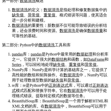
第一部分:
数据清洗
概述
数据清洗
的定义：
数据清洗
是指处理和修复数据集中的
缺失值
、
异常值
、
重复值
、格式错误等问题，使其适合
进一步分析和建模。
数据清洗
的重要性：脏数据不仅可能导致错误的分析结
果，还会浪费时间和资源。
数据清洗
是确保
数据质量
和
可靠性的基础。
第二部分: Python中的
数据清洗
工具和库
pandas
库：
pandas
是Python中最常用的
数据处理
和分析库
之一。它提供了强大的
数据结构
和函数，如
DataFrame
和
Series
，可以轻松地处理
缺失值
、
重复值
和
异常值
。
NumPy库：NumPy是科学计算的基础库之一，它提供了
高性能的数组和矩阵操作。在
数据清洗
中，NumPy可以
用于处理数值型数据的
缺失值
和
异常值
。
re库：re是Python中的
正则表达式
库，可以通过
正则表达
式
模式匹配和替换字符串。它在
数据清洗
中可以用于处
理格式错误、提取特定模式的数据等任务。
BeautifulSoup库：BeautifulSoup是一个用于解析HTML和
XML文档的库。在
数据清洗
中，BeautifulSoup可以用于