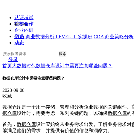
认证考试
院校合作
职业技能：
企业内训
资讯
CDA 商业数据分析 LEVEL Ⅰ 实操班
CDA 商业策略分析 
动态
搜索
登录
首页
大数据时代
数据仓库设计中需要注意哪些问题？
数据仓库设计中需要注意哪些问题？
2023-09-08
收藏
数据仓库
是一个用于存储、管理和分析企业数据的关键组件。
据仓库
设计时，需要考虑一系列关键问题，以确保
数据仓库
的
首先，
数据仓库
设计应始终从业务需求出发。了解业务需求对
够满足他们的需求，并提供有价值的信息和洞察力。