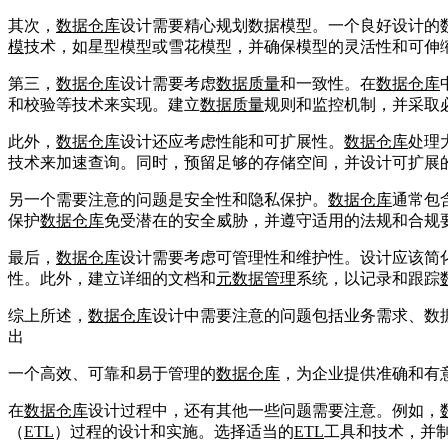
其次，
数据仓库
设计需要精心规划数据模型。一个良好设计的
模
技术，如星型模型或雪花模型，并确保模型的灵活性和可伸
第三，
数据仓库
设计需要考虑
数据质量
和一致性。在
数据仓库
和校验等技术来实现。建立
数据质量
规则和监控机制，并采取
此外，
数据仓库
设计还应考虑性能和可扩展性。
数据仓库
处理
技术来加速查询。同时，预留足够的存储空间，并设计可扩展
另一个需要注意的问题是安全性和隐私保护。
数据仓库
通常包
保护
数据仓库
免受潜在的安全威胁，并遵守适用的法规和合规
最后，
数据仓库
设计需要考虑可管理性和维护性。设计应该简
性。此外，建立详细的文档和
元数据管理
系统，以记录和跟踪
综上所述，
数据仓库
设计中需要注意的问题包括业务需求、数
出
一个高效、可靠和易于管理的
数据仓库
，为企业提供准确和有
在
数据仓库
设计过程中，还有其他一些问题需要注意。例如，
（
ETL
）过程的设计和实施。选择适当的
ETL
工具和技术，并