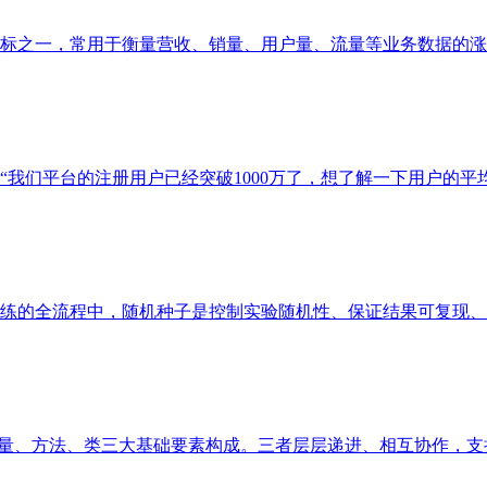
之一，常用于衡量营收、销量、用户量、流量等业务数据的涨跌幅
们平台的注册用户已经突破1000万了，想了解一下用户的平均月
的全流程中，随机种子是控制实验随机性、保证结果可复现、提升
变量、方法、类三大基础要素构成。三者层层递进、相互协作，支撑起