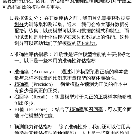
需要进行优化。因此，评估模型的准确性和预测能力对于建立
可靠和高效的模型至关重要。
数据集划分
： 在开始评估之前，我们首先需要将
数据集
划分
为训练集和测试集。通常，我们会将大部分数据分
配给训练集，以便模型可以学习数据的模式和
特征
。而
测试集则是用于评估模型在未见过数据上的性能。这种
划分可以帮助我们了解模型的
泛化能力
。
准确性评估指标： 准确性是评估模型性能的主要指标之
一。以下是一些常用的准确性评估指标：
准确率
（Accuracy）：通过计算模型预测正确的样本数
量与总样本数量的比例来衡量模型的整体准确性。
精确率
（Precision）：衡量模型在预测为正类的样本中
有多少是真正的正类。
召回率
（Recall）：衡量模型对于真正的正类样本能够检
测出多少。
F1值（F1-score）：结合了
精确率
和
召回率
，可以更全面
地评估模型的性能。
预测能力评估指标： 除了准确性外，我们还可以使用其
他指标来评估模型的预测能力。以下是一些常用的预测