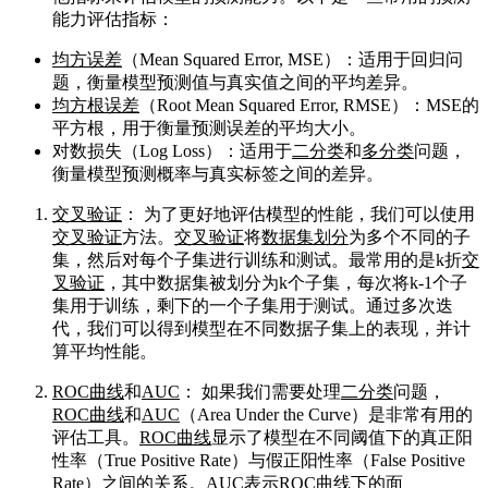
能力评估指标：
均方误差
（Mean Squared Error, MSE）：适用于回归问
题，衡量模型预测值与真实值之间的平均差异。
均方根误差
（Root Mean Squared Error, RMSE）：MSE的
平方根，用于衡量预测误差的平均大小。
对数损失（Log Loss）：适用于
二分类
和
多分类
问题，
衡量模型预测概率与真实标签之间的差异。
交叉验证
： 为了更好地评估模型的性能，我们可以使用
交叉验证
方法。
交叉验证
将
数据集划分
为多个不同的子
集，然后对每个子集进行训练和测试。最常用的是k折
交
叉验证
，其中数据集被划分为k个子集，每次将k-1个子
集用于训练，剩下的一个子集用于测试。通过多次迭
代，我们可以得到模型在不同数据子集上的表现，并计
算平均性能。
ROC曲线
和
AUC
： 如果我们需要处理
二分类
问题，
ROC曲线
和
AUC
（Area Under the Curve）是非常有用的
评估工具。
ROC曲线
显示了模型在不同阈值下的真正阳
性率（True Positive Rate）与假正阳性率（False Positive
Rate）之间的关系。
AUC
表示
ROC曲线
下的面