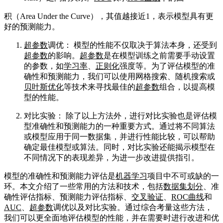
积（Area Under the Curve），其值越接近1，表示模型具有更
好的预测能力。
超参数
调优： 模型的性能不仅取决于算法本身，还受到
超参数
的影响。
超参数
是在模型训练之前需要手动设置
的参数，如
学习率
、
正则化
强度等。为了评估模型的准
确性和预测能力，我们可以使用网格搜索、随机搜索或
贝叶斯优化
等技术来寻找最佳的
超参数
组合，以提高模
型的性能。
对比实验： 除了以上方法外，进行对比实验也是评估模
型准确性和预测能力的一种重要方式。通过将不同算法
或模型应用于同一数据集，并进行性能比较，可以帮助
确定最佳模型或算法。同时，对比实验还能揭示模型在
不同情况下的表现差异，为进一步改进提供指引。
模型的准确性和预测能力评估是
机器学习
项目中不可或缺的一
环。本文介绍了一些常用的方法和技术，包括
数据集划分
、准
确性评估指标、预测能力评估指标、
交叉验证
、
ROC曲线
和
AUC
、
超参数
调优以及对比实验。通过综合考量这些方法，
我们可以更全面地评估模型的性能，并在需要时进行改进和优