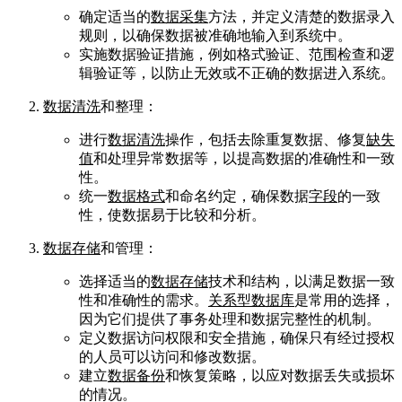
确定适当的
数据采集
方法，并定义清楚的数据录入
规则，以确保数据被准确地输入到系统中。
实施数据验证措施，例如格式验证、范围检查和逻
辑验证等，以防止无效或不正确的数据进入系统。
数据清洗
和整理：
进行
数据清洗
操作，包括去除重复数据、修复
缺失
值
和处理异常数据等，以提高数据的准确性和一致
性。
统一
数据格式
和命名约定，确保数据
字段
的一致
性，使数据易于比较和分析。
数据存储
和管理：
选择适当的
数据存储
技术和结构，以满足数据一致
性和准确性的需求。
关系型数据库
是常用的选择，
因为它们提供了事务处理和数据完整性的机制。
定义数据访问权限和安全措施，确保只有经过授权
的人员可以访问和修改数据。
建立
数据备份
和恢复策略，以应对数据丢失或损坏
的情况。