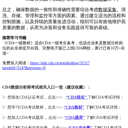
总之，确保数据的一致性和准确性需要综合考虑
数据采集
、清
洗、存储、管理和监控等方面的因素。通过建立适当的流程和
控制措施，以及持续的质量改进活动，组织可以有效地维护高
质量的数据，从而为决策和业务实践提供可靠的基础。
推荐学习书籍
《CDA一级教材》适合CDA一级考生备考，也适合业务及数据分析岗
位的从业者提升自我。完整电子版已上线CDA网校，累计已有10万+在
读~
免费加入阅读：
https://edu.cda.cn/goods/show/3151?
targetId=5147&preview=0
CDA数据分析师考试相关入口一览（建议收藏）：
▷ 想报名CDA认证考试，点击>>>
“
CDA报名
”
了解CDA考试详情；
▷ 想学习CDA考试教材，点击>>>
“CDA教材”
了解CDA考试详情；
，
▷ 想加入
CDA考试题库
点击>>>
“CDA
题库
”
了解CDA考试详情；
▷ 想了解CDA
考试
含金量
，点击>>>
“CDA含金量”
了解CDA考试详