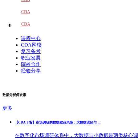
教材
CDA
题库
CDA
数据分析学习
大纲
课程中心
CDA网校
复习备考
职业发展
院校合作
经验分享
数据分析师资讯
更多
【CDA干货】市场调研的数据致命风险：大数据误区与 ...
在数字化市场调研体系中，大数据与小数据是两类核心调研