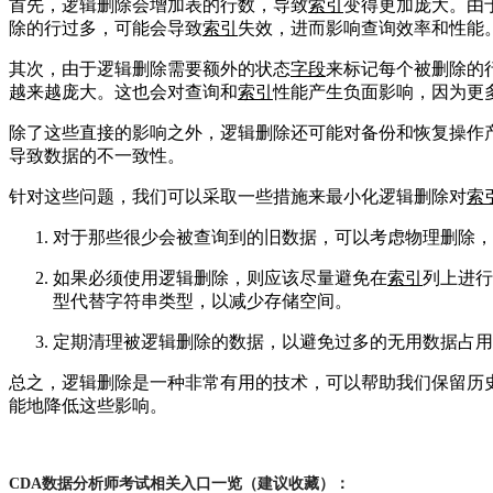
首先，逻辑删除会增加表的行数，导致
索引
变得更加庞大。由
除的行过多，可能会导致
索引
失效，进而影响查询效率和性能
其次，由于逻辑删除需要额外的状态
字段
来标记每个被删除的
越来越庞大。这也会对查询和
索引
性能产生负面影响，因为更
除了这些直接的影响之外，逻辑删除还可能对备份和恢复操作
导致数据的不一致性。
针对这些问题，我们可以采取一些措施来最小化逻辑删除对
索
对于那些很少会被查询到的旧数据，可以考虑物理删除，
如果必须使用逻辑删除，则应该尽量避免在
索引
列上进行
型代替字符串类型，以减少存储空间。
定期清理被逻辑删除的数据，以避免过多的无用数据占
总之，逻辑删除是一种非常有用的技术，可以帮助我们保留历
能地降低这些影响。
CDA数据分析师考试相关入口一览（建议收藏）：