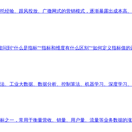
经验、跟风投放、广撒网式的营销模式，逐渐暴露出成本高、精准
问到“什么是指标”“指标和维度有什么区别”“如何定义指标值的计算
、工业大数据、数据分析、控制算法、机器学习、深度学习、业务
之一，常用于衡量营收、销量、用户量、流量等业务数据的涨跌幅