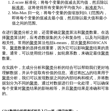
Z-score 标准化：将每个变量的值减去其均值，然后除以
标准差
。这将使得所有变量的平均值为0，
标准差
为1。
Min-Max 归一化：将每个变量的值缩放到[0, 1]范围内，
即将每个变量的值减去最小值，然后除以最大值和最小
值之间的范围。
在进行
聚类
分析之前，还需要确定
聚类
算法和
聚类
数量。在选
择
聚类
算法时，应考虑数据集的大小和复杂性，以及与问题的
相关性。常用的
聚类
算法包括k-means，层次
聚类
和DBSCAN
等。
聚类
数量的选择也很重要，因为它可以影响
聚类
结果的质
量。通常，可以使用统计指标，如轮廓系数，来确定最佳
聚类
数量。
在实践中，主成分分析和
聚类
分析的结合可以帮助我们更好地
理解数据，并从中提取有价值的信息。通过将
PCA
的结果用于
聚类
分析，我们可以发现数据之间的内部结构和模式，并将数
据划分为不同的
聚类
。通过对数据进行归一化处理，可以确保
每个变量对
聚类
结果的影响相等，并且
聚类
结果是准确和可靠
的。