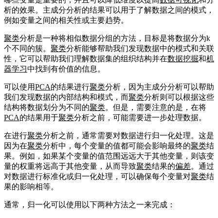
析的效果。主成分分析的结果可以用于了解数据之间的模式，
例如变量之间的相关性或主要趋势。
聚类
分析是一种将相似数据分组的方法，目标是将数据分为k
个不同的簇。
聚类
分析能够帮助我们发现数据中的模式和关联
性，它可以帮助我们理解数据集的组织结构并在
数据挖掘
和
机
器学习
中找到有价值的信息。
可以使用
PCA
的结果进行
聚类
分析，因为主成分分析可以帮助
我们发现数据的内部结构和模式，而
聚类
分析则可以根据这些
结构将数据划分为不同的
聚类
。但是，需要注意的是，在将
PCA
的结果用于
聚类
分析之前，可能需要进一步处理数据。
在进行
聚类
分析之前，通常需要对数据进行归一化处理。这是
因为在
聚类
分析中，每个变量的值都可能会影响最终的
聚类
结
果。例如，如果某个变量的值范围远远大于其他变量，则该变
量的权重将远高于其他变量，从而导致
聚类
结果的
偏差
。通过
对数据进行标准化或归一化处理，可以确保每个变量对
聚类
结
果的影响相等。
通常，归一化可以使用以下两种方法之一来完成：