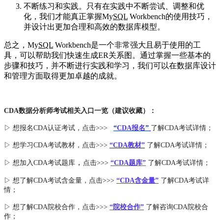
不断练习和实践。只有在实践中不断尝试、调整和优
化，我们才能真正掌握My
SQL
Workbench的使用技巧，
并设计出更加合理和高效的数据库模型。
总之，My
SQL
Workbench是一个非常强大且易于使用的工
具，可以帮助我们快速生成ER关系图。通过掌握一些基本的
步骤和技巧，并不断进行实践和学习，我们可以在数据库设计
和管理方面取得更加卓越的成就。
CDA数据分析师考试相关入口一览（建议收藏）：
▷ 想报名CDA认证考试，点击>>>
“
CDA报名
”
了解CDA考试详情；
▷ 想学习CDA考试教材，点击>>>
“CDA教材”
了解CDA考试详情；
，
▷ 想加入
CDA考试题库
点击>>>
“CDA
题库
”
了解CDA考试详情；
▷ 想了解CDA
考试
含金量
，点击>>>
“CDA含金量”
了解CDA考试详
情；
▷ 想了解CDA
院校合作
，点击>>>
“院校合作”
了解咨询CDA院校合
作；