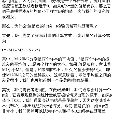
感到困惑。因为我们知道，t分布是一个对称分布，t统计量的
值应该是正数或者接近于0。如果t统计量的值是负数，那么它
似乎表明样本A的均值小于样本B的均值，这与我们的研究假
设相反。
那么，为什么t值是负的时候，t检验仍然可能显著呢？
首先，我们需要了解t统计量的计算方式。t统计量的计算公式
为：
t = (M1 - M2) / (S / √n)
其中，M1和M2分别是两个样本的平均值，S是两个样本的
标
准差
的平均值，n是每个样本的大小。如果t值是负数，意味着
M1小于M2。但是，如果S非常小，那么t的值会变得很大，即
使M1和M2之间的差异很小。这就意味着，即使平均值之间的
差异很小，我们也可能得到一个显著的t检验结果。
其次，我们需要考虑p值。在做t检验时，我们通常会计算一个
p值，它表示观察到的统计量或更极端情况出现的概率。如果p
值小于0.05，我们通常会认为结果是显著的，因为这意味着有
不到5%的几率出现这种极端情况。即使t值是负的，如果p值
非常小，我们仍然可以认为样本A和样本B之间存在显著差