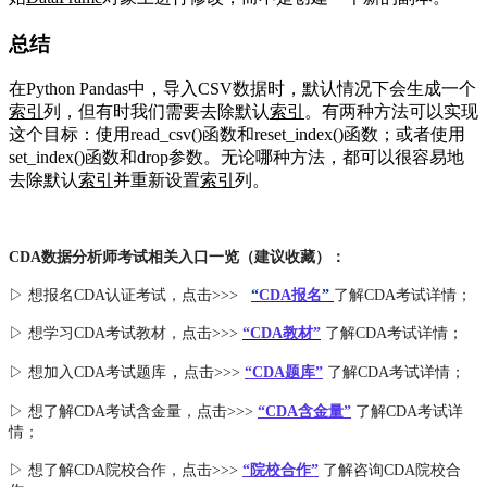
总结
在Python Pandas中，导入CSV数据时，默认情况下会生成一个
索引
列，但有时我们需要去除默认
索引
。有两种方法可以实现
这个目标：使用read_csv()函数和reset_index()函数；或者使用
set_index()函数和drop参数。无论哪种方法，都可以很容易地
去除默认
索引
并重新设置
索引
列。
CDA数据分析师考试相关入口一览（建议收藏）：
▷ 想报名CDA认证考试，点击>>>
“
CDA报名
”
了解CDA考试详情；
▷ 想学习CDA考试教材，点击>>>
“CDA教材”
了解CDA考试详情；
，
▷ 想加入
CDA考试题库
点击>>>
“CDA
题库
”
了解CDA考试详情；
▷ 想了解CDA
考试
含金量
，点击>>>
“CDA含金量”
了解CDA考试详
情；
▷ 想了解CDA
院校合作
，点击>>>
“院校合作”
了解咨询CDA院校合