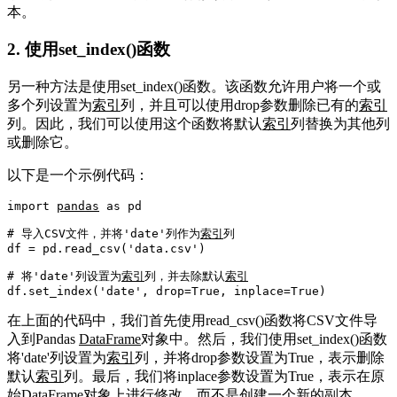
本。
2. 使用set_index()函数
另一种方法是使用set_index()函数。该函数允许用户将一个或
多个列设置为
索引
列，并且可以使用drop参数删除已有的
索引
列。因此，我们可以使用这个函数将默认
索引
列替换为其他列
或删除它。
以下是一个示例代码：
import
pandas
as
 pd

# 导入CSV文件，并将'date'列作为
索引
列
df = pd.read_csv(
'data.csv'
)

# 将'date'列设置为
索引
列，并去除默认
索引
df.set_index(
'date'
, drop=
True
, inplace=
True
在上面的代码中，我们首先使用read_csv()函数将CSV文件导
入到Pandas
DataFrame
对象中。然后，我们使用set_index()函数
将'date'列设置为
索引
列，并将drop参数设置为True，表示删除
默认
索引
列。最后，我们将inplace参数设置为True，表示在原
始
DataFrame
对象上进行修改，而不是创建一个新的副本。