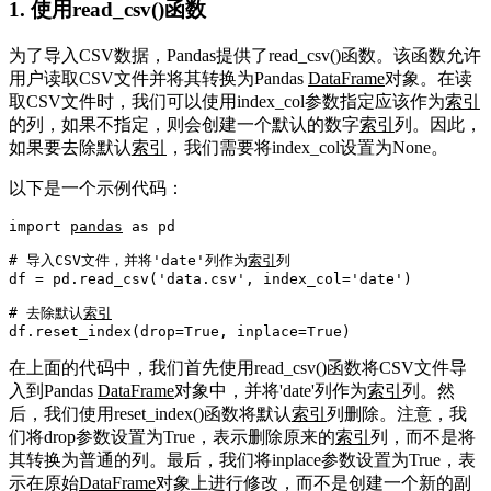
1. 使用read_csv()函数
为了导入CSV数据，Pandas提供了read_csv()函数。该函数允许
用户读取CSV文件并将其转换为Pandas
DataFrame
对象。在读
取CSV文件时，我们可以使用index_col参数指定应该作为
索引
的列，如果不指定，则会创建一个默认的数字
索引
列。因此，
如果要去除默认
索引
，我们需要将index_col设置为None。
以下是一个示例代码：
import
pandas
as
 pd

# 导入CSV文件，并将'date'列作为
索引
列
df = pd.read_csv(
'data.csv'
, index_col=
'date'
)

# 去除默认
索引
df.reset_index(drop=
True
, inplace=
True
在上面的代码中，我们首先使用read_csv()函数将CSV文件导
入到Pandas
DataFrame
对象中，并将'date'列作为
索引
列。然
后，我们使用reset_index()函数将默认
索引
列删除。注意，我
们将drop参数设置为True，表示删除原来的
索引
列，而不是将
其转换为普通的列。最后，我们将inplace参数设置为True，表
示在原始
DataFrame
对象上进行修改，而不是创建一个新的副