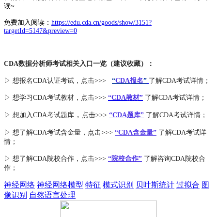
读~
免费加入阅读：
https://edu.cda.cn/goods/show/3151?
targetId=5147&preview=0
CDA数据分析师考试相关入口一览（建议收藏）：
▷ 想报名CDA认证考试，点击>>>
“
CDA报名
”
了解CDA考试详情；
▷ 想学习CDA考试教材，点击>>>
“CDA教材”
了解CDA考试详情；
，
▷ 想加入
CDA考试题库
点击>>>
“CDA
题库
”
了解CDA考试详情；
▷ 想了解CDA
考试
含金量
，点击>>>
“CDA含金量”
了解CDA考试详
情；
▷ 想了解CDA
院校合作
，点击>>>
“院校合作”
了解咨询CDA院校合
作；
神经网络
神经网络模型
特征
模式识别
贝叶斯统计
过拟合
图
像识别
自然语言处理