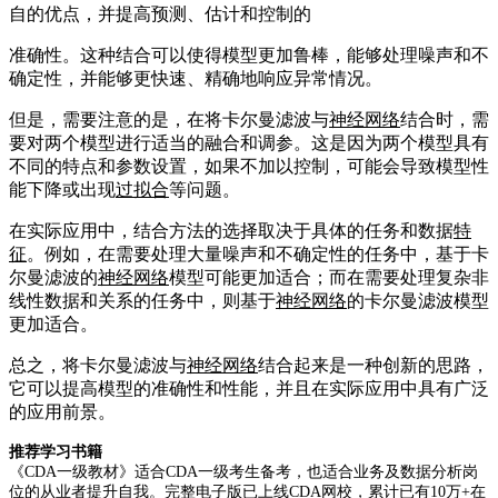
自的优点，并提高预测、估计和控制的
准确性。这种结合可以使得模型更加鲁棒，能够处理噪声和不
确定性，并能够更快速、精确地响应异常情况。
但是，需要注意的是，在将卡尔曼滤波与
神经网络
结合时，需
要对两个模型进行适当的融合和调参。这是因为两个模型具有
不同的特点和参数设置，如果不加以控制，可能会导致模型性
能下降或出现
过拟合
等问题。
在实际应用中，结合方法的选择取决于具体的任务和数据
特
征
。例如，在需要处理大量噪声和不确定性的任务中，基于卡
尔曼滤波的
神经网络
模型可能更加适合；而在需要处理复杂非
线性数据和关系的任务中，则基于
神经网络
的卡尔曼滤波模型
更加适合。
总之，将卡尔曼滤波与
神经网络
结合起来是一种创新的思路，
它可以提高模型的准确性和性能，并且在实际应用中具有广泛
的应用前景。
推荐学习书籍
《CDA一级教材》适合CDA一级考生备考，也适合业务及数据分析岗
位的从业者提升自我。完整电子版已上线CDA网校，累计已有10万+在