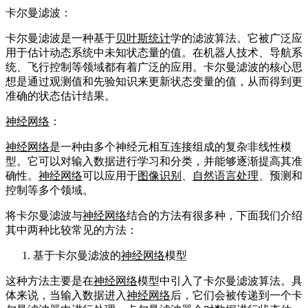
卡尔曼滤波：
卡尔曼滤波是一种基于
贝叶斯统计
学的滤波算法。它被广泛应
用于估计动态系统中未知状态量的值。在机器人技术、导航系
统、飞行控制等领域都有着广泛的应用。卡尔曼滤波的核心思
想是通过观测值和先验知识来更新状态变量的值，从而得到更
准确的状态估计结果。
神经网络
：
神经网络
是一种由多个神经元相互连接组成的复杂非线性模
型。它可以对输入数据进行学习和分类，并能够逐渐提高其准
确性。
神经网络
可以应用于
图像识别
、
自然语言处理
、预测和
控制等多个领域。
将卡尔曼滤波与
神经网络
结合的方法有很多种，下面我们介绍
其中两种比较常见的方法：
基于卡尔曼滤波的
神经网络
模型
这种方法主要是在
神经网络
模型中引入了卡尔曼滤波算法。具
体来说，当输入数据进入
神经网络
后，它们会被传递到一个卡