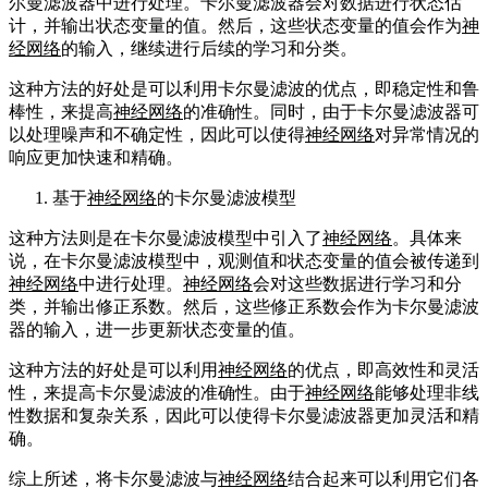
尔曼滤波器中进行处理。卡尔曼滤波器会对数据进行状态估
计，并输出状态变量的值。然后，这些状态变量的值会作为
神
经网络
的输入，继续进行后续的学习和分类。
这种方法的好处是可以利用卡尔曼滤波的优点，即稳定性和鲁
棒性，来提高
神经网络
的准确性。同时，由于卡尔曼滤波器可
以处理噪声和不确定性，因此可以使得
神经网络
对异常情况的
响应更加快速和精确。
基于
神经网络
的卡尔曼滤波模型
这种方法则是在卡尔曼滤波模型中引入了
神经网络
。具体来
说，在卡尔曼滤波模型中，观测值和状态变量的值会被传递到
神经网络
中进行处理。
神经网络
会对这些数据进行学习和分
类，并输出修正系数。然后，这些修正系数会作为卡尔曼滤波
器的输入，进一步更新状态变量的值。
这种方法的好处是可以利用
神经网络
的优点，即高效性和灵活
性，来提高卡尔曼滤波的准确性。由于
神经网络
能够处理非线
性数据和复杂关系，因此可以使得卡尔曼滤波器更加灵活和精
确。
综上所述，将卡尔曼滤波与
神经网络
结合起来可以利用它们各