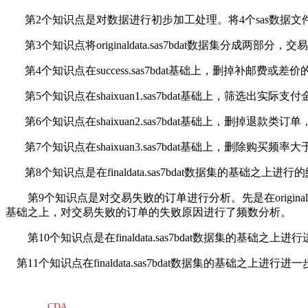
第
2
个知识点是对数据进行初步加工处理。将
4
个
sas
数据文
第
3
个知识点将
originaldata.sas7bdat数据集分成两部
第
4
个知识点在
success.sas7bdat基础上，删掉补邮费或差价的
第
5
个知识点在
shaixuan1.sas7bdat基础上，筛选出
实际支付
第
6
个知识点在
shaixuan2.sas7bdat基础上，删掉退款类订单，
第
7
个知识点在
shaixuan3.sas7bdat
基础上，删除购买频率大
第
8
个知识点
是在finaldata.sas7bdat数据集的基础之上进行的
第
9个知识点是对交易失败的订单进行分析。先是在originaldata.sas7
基础之上，对交易失败的订单的失败原因进行了频数分析。
第
10个知识点是在finaldata.sas7bdat
数据集的基础之上进行
第
11个知识点在finaldata.sas7bdat
数据集的基础之上进行进一
CDA