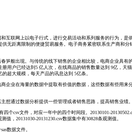
网和互联网上以电子行式，进行交易活动和系列服务的行为，是
提供无距离限制的便捷贸易服务。电子商务紧密联系生产商和分
后春笋般出现
。与传统的线下销售的企业相比较，电商企业具有
注册用户已经达到
5
亿人次，在线商品的销售数量达到
9
亿，天猫
亿的超大规模，每天产品的讯息达到
5
亿条。
电商企业
在海量的数据中提取有价值的数据，这些数据有些用来
店主
想通过数据分析提供一些管理或者销售思路，
提高
销售业绩
有四
个
csv
文件
，
对应
一年中的四个时间段。
20130101-2013050
观测值
，20131030-20131230.csv数据集中
有
30828
条
观测值
。
个
sas
数据文件。