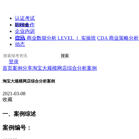
认证考试
院校合作
职业技能：
企业内训
资讯
CDA 商业数据分析 LEVEL Ⅰ 实操班
CDA 商业策略分析 
动态
搜索
登录
首页
案例分享
淘宝大规模网店综合分析案例
淘宝大规模网店综合分析案例
2021-03-08
收藏
一、案例综述
案例编号：