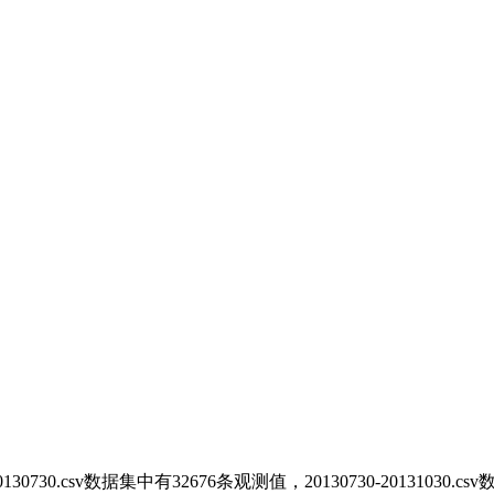
。
20130730.csv数据集中
有
32676
条
观测值
，20130730-20131030.c