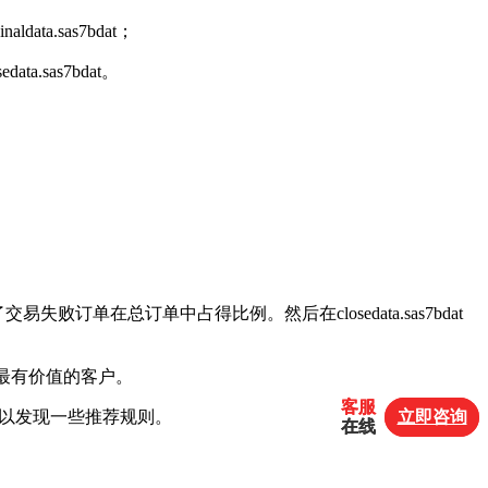
ginaldata.sas7bdat；
sedata.sas7bdat。
之上，分析了交易失败订单在总订单中占得比例。然后在closedata.sas7bdat
最有价值的客户。
客服
客服
立即咨询
立即咨询
以发现一些推荐规则。
在线
在线