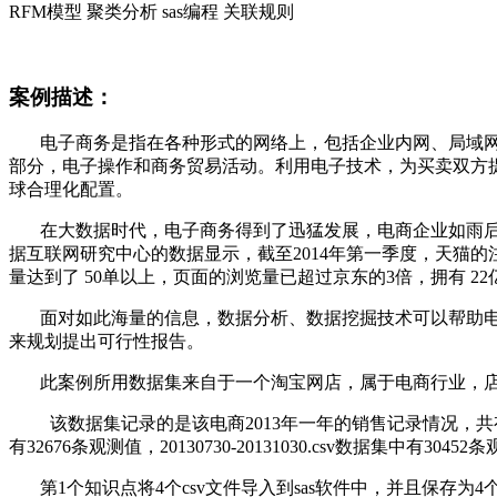
RFM
模型 聚类分析
sas
编程 关联
规则
案例描述：
电子商务是指在各种形式的网络上，包括企业内网、局域
部分，电子操作和商务贸易活动。利用电子技术，为买卖双方
球合理化配置。
在大数据时代，电子
商务得到了迅猛发展，电商企业如雨
据互联网研究中心的数据显示，截至
2014
年第一季度，天猫的
量达到了
50
单以上，页面的浏览量已超过京东的
3
倍，拥有
22
面对
如此海量的信息，
数据分析
、数据
挖掘技术可以
帮助
来规划提出可行性报告。
此案例
所用数据集来自于一个
淘宝
网店，
属于
电商行业
，
该数据集
记录的是该电商
2013
年
一年的销售记录情况，共
有
32676
条
观测值
，20130730-20131030.csv数据集中
有
30452
条
第
1
个知识点将
4
个
csv
文件导入到
sas
软件中，并且保存为
4