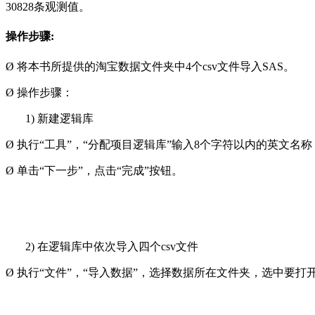
30828
条
观测值
。
操作步骤
:
Ø
将本书所提供的淘宝数据文件夹中
4个csv文件导入SAS。
Ø 操作步骤：
1)
新建逻辑库
Ø 执行“工具”，“分配项目逻辑库”输入8个字符以内的英文名称，
Ø 单击“下一步”，点击“完成”按钮。
2)
在逻辑库中依次导入四个
csv
文件
Ø
执行
“文件”，“导入数据”，选择数据所在文件夹，选中要打