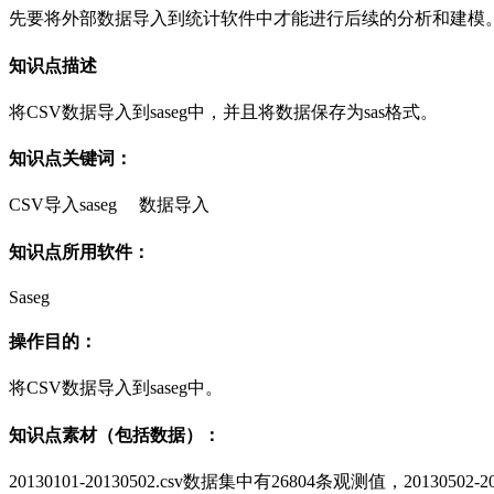
先要将外部数据导入到统计软件中才能进行后续的分析和建模
知识点描述
将CSV
数据导入到
saseg
中，并且将数据保存为
sas
格式。
知识点关键词：
CSV
导入
saseg
数据导入
知识点所用软件：
Saseg
操作目的：
将
CSV
数据导入到
saseg
中。
知识点素材（包括数据）：
20130101-20130502.csv数据集中
有
26804条
观测值
，20130502-