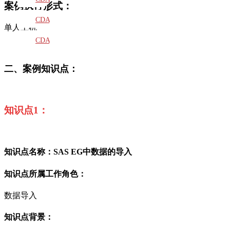
案例执行
形式
：
教材
CDA
单人
上机
题库
CDA
大纲
二、案例知识点：
知识点
1
：
知识点名称：
SAS EG
中数据的导入
知识点所属工作角色：
数据导入
知识点背景：