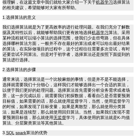
很理解，在这篇文章中我们就给大家介绍一下关于
机器学习
选择算法
的相关建议，希望能够对大家有所帮助。
1.选择算法的意义
我们选择算法就是为了更高效率的进行处理问题。在我们充分了解数
据及其特性以后，就能够帮助我们更有效地选择
机器学习
算法。采用
某种流程就可以缩小算法的选择范围，使我们少走些弯路，但在具体
选择哪种算法方面，一般并不存在最好的算法或者可以给出最好结果
的算法，在实际做项目的过程中，这个过程往往需要多次尝试，有时
还要尝试不同算法。但是对于初学者，选择算法还是按照下面提到的
算法进行选择。
2.选择算法的步骤
通常来说，选择算法是一个比较麻烦的事情，但是并不是不能选择，
选择就需要我们十分细心，这样我们才能够选择出一个合适的算法，
以便于我们更好的处理问题。选择算法首先需要分析业务需求或者场
景，这一步完成以后，就需要我们初探数据，看看自己是否需要预测
目标值，如果需要的话，那么就使用监督学习，当然，使用监督学习
的时候，如果发现了目标变量，如果是离散型，那么就使用分类算
法，如果是连续型，那么就使用回归算法。当然，如果我们发现不需
要预测目标值，那么就使用
无监督
学习，具体使用的算法就是K-均值
算法、分层聚类算法等其他算法。
3.
SQL
spark
算法的优势