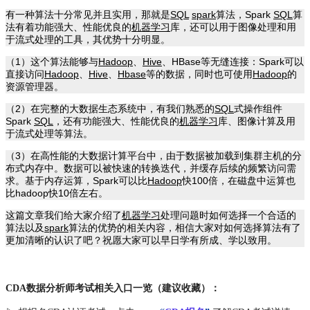
有一种算法十分常见并且实用，那就是
SQL
spark
算法，Spark
SQL
算
法有着功能强大、性能优良的
机器学习
库，还可以用于图像处理和用
于流式处理的工具，其优势十分明显。
（1）这个算法能够与
Hadoop
、
Hive
、HBase等无缝连接：Spark可以
直接访问
Hadoop
、
Hive
、
Hbase
等的数据，同时也可使用
Hadoop
的
资源管理器。
（2）在完整的大数据生态系统中，有我们熟悉的
SQL
式操作组件
Spark
SQL
，还有功能强大、性能优良的
机器学习
库、图像计算及用
于流式处理等算法。
（3）在高性能的大数据计算平台中，由于数据被加载到集群主机的分
布式内存中。数据可以被快速的转换迭代，并缓存后续的频繁访问需
求。基于内存运算，Spark可以比
Hadoop
快100倍，在磁盘中运算也
比hadoop快10倍左右。
这篇文章我们给大家介绍了
机器学习
处理问题时如何选择一个合适的
算法以及
spark
算法的优势的相关内容，相信大家对如何选择算法有了
更加清晰的认识了吧？祝愿大家可以早日学有所成、学以致用。
CDA数据分析师考试相关入口一览（建议收藏）：