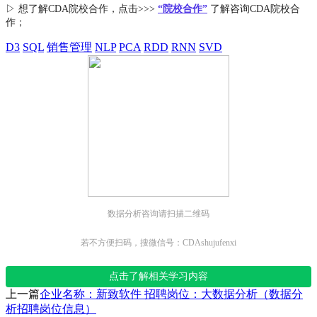
▷ 想了解CDA
院校合作
，点击>>>
“院校合作”
了解咨询CDA院校合
作；
D3
SQL
销售管理
NLP
PCA
RDD
RNN
SVD
数据分析咨询请扫描二维码
若不方便扫码，搜微信号：CDAshujufenxi
点击了解相关学习内容
上一篇
企业名称：新致软件 招聘岗位：大数据分析（数据分
析招聘岗位信息）