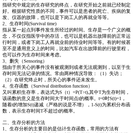
指研究中规定的生存研究的终点，在研究开始之前就已经制定
好。根据研究性质的不同，事件可以是患者的死亡、疾病的复
发、仪器的故障，也可以是下岗工人的再就业等等。
2、生存时间(Survival time)
指从某一起点到事件发生所经过的时间。生存是一个广义的概
念，不仅仅指医学中的存活，也可以是机器出故障前的正常运
行时间，或者下岗工人再就业前的待业时间等等。有的时候甚
至不是通用意义上的时间，比如汽车在出故障前的行驶里程，
也可以作为生存时间来考虑。
3、删失（Sensoring）
指由于所关心的事件没有被观测到或者无法观测到，以至于生
存时间无法记录的情况。常由两种情况导致：（1）失访；
（2）在研究终止时，所关心的事件还未发生。
4、生存函数（Survival distribution function）
又叫累积生存率，表达式为S（t）=P(T>t),其中T为生存时间，
该函数的意义是生存时间大于时间点t的概率。t=0时S(t)=1，
随着t的增加S(t)递减（严格的说是不增），1-S(t)为累积分布函
数，表示生存时间T不超过t的概率。
二、生存分析的方法
1、生存分析的主要目的是估计生存函数，常用的方法有