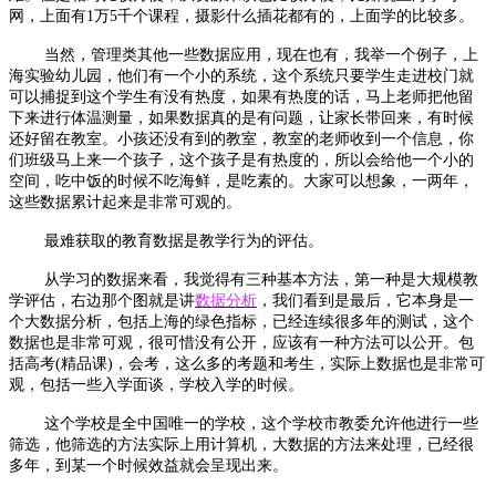
网，上面有1万5千个课程，摄影什么插花都有的，上面学的比较多。
当然，管理类其他一些数据应用，现在也有，我举一个例子，上
海实验幼儿园，他们有一个小的系统，这个系统只要学生走进校门就
可以捕捉到这个学生有没有热度，如果有热度的话，马上老师把他留
下来进行体温测量，如果数据真的是有问题，让家长带回来，有时候
还好留在教室。小孩还没有到的教室，教室的老师收到一个信息，你
们班级马上来一个孩子，这个孩子是有热度的，所以会给他一个小的
空间，吃中饭的时候不吃海鲜，是吃素的。大家可以想象，一两年，
这些数据累计起来是非常可观的。
最难获取的教育数据是教学行为的评估。
从学习的数据来看，我觉得有三种基本方法，第一种是大规模教
学评估，右边那个图就是讲
数据分析
，我们看到是最后，它本身是一
个大数据分析，包括上海的绿色指标，已经连续很多年的测试，这个
数据也是非常可观，很可惜没有公开，应该有一种方法可以公开。包
括高考(精品课)，会考，这么多的考题和考生，实际上数据也是非常可
观，包括一些入学面谈，学校入学的时候。
这个学校是全中国唯一的学校，这个学校市教委允许他进行一些
筛选，他筛选的方法实际上用计算机，大数据的方法来处理，已经很
多年，到某一个时候效益就会呈现出来。