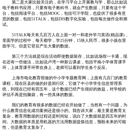
第二是大家比较关注的，在学习平台上开展教与学，那么比如说
电子教科书应用，只要有电子教科书，就会产生数据，只要有这个平
台，包括阅读平台，包括MOOC，包括可汗学院，也提供了很多有意
思的数据，包括51TALK，包括DIS数字化实验，包括每次做作业和测
试。
51TALK每天有几百万人在上面一对一和老外学习英语(精品课)，
里面学的过程中，每天都学，学25分钟，15块人民币，很多小孩在里
面学习。但是它背后产生大量的数据。
第三个方法就是综合活动即使数据留存，比如说场馆一卡通，现
在还有一些做法，比如说卢湾一种新云课桌，包括平南小学体育课手
环，上体育课手环带在身上，老师可以看到学生各个反应。
上海市电化教育馆做的中小学专题教育网，上面有几百门的教育
课程，现在区县的做的好是闵行区，它做了中小学学生信息管理系
统，到现在已经有四五年，这个数据已经产生很好的效益，对学校的
评估不再是拍脑袋，有一些具体的数据。
我们的教育有很多的数据已经在开始做了，当然有一个问题，为
什么教育信息化成功案例还是很小的。我告诉大家，最主要是教育太
复杂，教育用数据的过程还是时间短，说白了大数据就是四五年的时
间。大数据的本质是用机器的方法用数据提炼信息，预盼未来的可能
性，但是教育太复杂了。