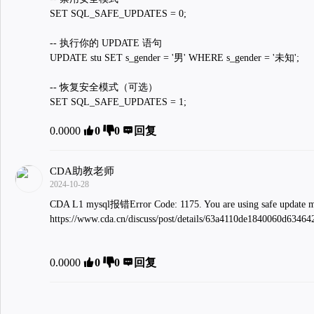
SET SQL_SAFE_UPDATES = 0;
-- 执行你的 UPDATE 语句
UPDATE stu SET s_gender = '男' WHERE s_gender = '未知';
-- 恢复安全模式（可选）
SET SQL_SAFE_UPDATES = 1;
0.0000
0
0
回复
CDA助教老师
2024-10-28
CDA L1 mysql报错Error Code: 1175. You are using safe update 
https://www.cda.cn/discuss/post/details/63a4110de1840060d63464
0.0000
0
0
回复