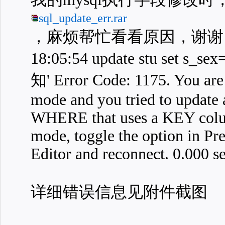
sql_update_err.rar
，麻烦帮忙看看原因，谢谢
18:05:54 update stu set s_se
知' Error Code: 1175. You are 
mode and you tried to update 
WHERE that uses a KEY colum
mode, toggle the option in Pr
Editor and reconnect. 0.000 s
详细错误信息见附件截图