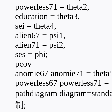
powerless71 = theta2,
education = theta3,
sei = theta4,
alien67 = psi1,
alien71 = psi2,
ses = phi;
pcov
anomie67 anomie71 = theta
powerless67 powerless71 = 
pathdiagram diagram=s
制;