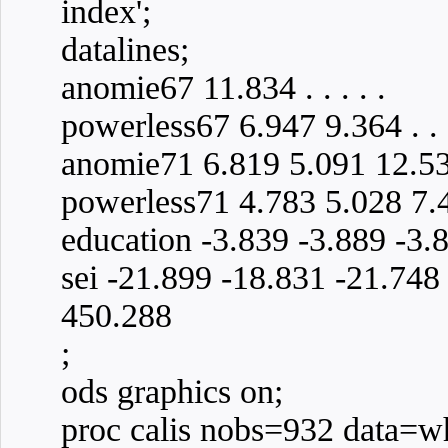
index';
datalines;
anomie67 11.834 . . . . .
powerless67 6.947 9.364 . . .
anomie71 6.819 5.091 12.532
powerless71 4.783 5.028 7.4
education -3.839 -3.889 -3.
sei -21.899 -18.831 -21.748
450.288
;
ods graphics on;
proc calis nobs=932 data=wh