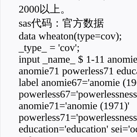
2000以上。
sas代码：官方数据
data wheaton(type=cov);
_type_ = 'cov';
input _name_ $ 1-11 anomi
anomie71 powerless71 educa
label anomie67='anomie (19
powerless67='powerlessness
anomie71='anomie (1971)'
powerless71='powerlessness
education='education' sei='o