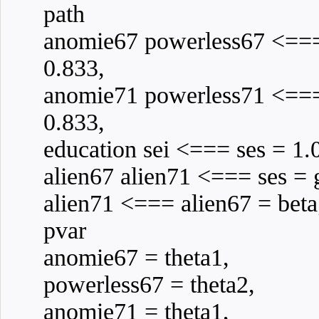
path
anomie67 powerless67 <===
0.833,
anomie71 powerless71 <===
0.833,
education sei <=== ses = 1.
alien67 alien71 <=== ses 
alien71 <=== alien67 = beta
pvar
anomie67 = theta1,
powerless67 = theta2,
anomie71 = theta1,