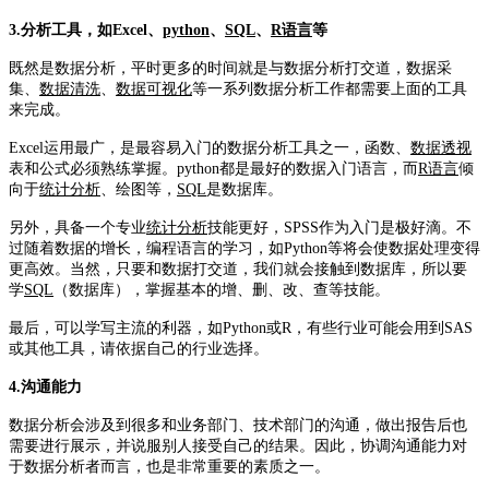
3.分析工具，如Excel、
python
、
SQL
、
R语言
等
既然是数据分析，平时更多的时间就是与数据分析打交道，数据采
集、
数据清洗
、
数据可视化
等一系列数据分析工作都需要上面的工具
来完成。
Excel运用最广，是最容易入门的数据分析工具之一，函数、
数据透视
表和公式必须熟练掌握。
p
ython都是最好的数据入门语言，而
R语言
倾
向于
统计分析
、绘图等，
SQL
是数据库。
另外，具备一个专业
统计分析
技能更好，SPSS作为入门是极好滴。不
过随着数据的增长，编程语言的学习，如Python等将会使数据处理变得
更高效。当然，只要和数据打交道，我们就会接触到数据库，所以要
学
SQL
（数据库），掌握基本的增、删、改、查等技能。
最后，可以学写主流的利器，如Python或R，有些行业可能会用到SAS
或其他工具，请依据自己的行业选择。
4.沟通能力
数据分析会涉及到很多和业务部门、技术部门的沟通，做出报告后也
需要进行展示，并说服别人接受自己的结果。
因此，协调沟通能力对
于数据分析者而言，也是非常重要的素质之一。