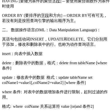
HAVING [要做为条件的聚合
字段
] -- 要使用聚合函数作为条件
时使用
ORDER BY [要排序的
字段
和方向] -- ORDER BY可有可无，
若沒有则是按照查询引擎的输出顺序为主。
二、 数据操作语言(DML：Data Manipulation Language)：
其语句包括动词INSERT，UPDATE和DELETE。它们分别用
于添加，修改和删除表中的行。也称为动作查询语言。
insert：向表中插入数据
delete：删除表中的数据，格式：delete from tableName [where
条件]
update：修改表中的数据 格式：update tableName set
colName1=value1[,colName2=value2] [where 条件]
where 条件: 对表中的数据增加条件进行限制，起到过滤的作
用。
格式: where colName 关系运算符 value [or|and 条件2]