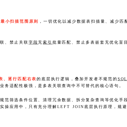
，
最小扫描范围原则
，一切优化以减少数据表扫描量、减少匹
关联、禁止关联
字段
无
索引
批量匹配、禁止多表嵌套无优化盲
表、逐行匹配右表
的底层执行逻辑，叠加开发者不规范的
SQ
其业务适配性极强，是多表关联查询中不可替代的核心语句。
规范筛选条件位置、清理冗余数据、拆分复杂查询等优化手段，
操应用中，只有充分理解LEFT JOIN底层执行原理，