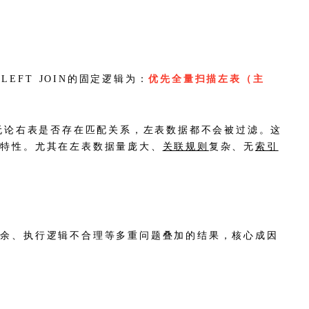
LEFT JOIN的固定逻辑为：
优先全量扫描左表（主
据，无论右表是否存在匹配关系，左表数据都不会被过滤。这
的特性。尤其在左表数据量庞大、
关联规则
复杂、无
索引
冗余、执行逻辑不合理等多重问题叠加的结果，核心成因