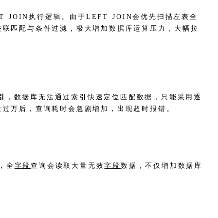
JOIN执行逻辑。由于LEFT JOIN会优先扫描左表全
关联匹配与条件过滤，极大增加数据库运算压力，大幅拉
引
，数据库无法通过
索引
快速定位匹配数据，只能采用逐
量过万后，查询耗时会急剧增加，出现超时报错。
后，全
字段
查询会读取大量无效
字段
数据，不仅增加数据库