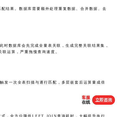
匹配结果。数据库需要额外处理重复数据、合并数据、去
。此时数据库会先完成全量表关联，生成完整关联结果集，
效关联运算，严重拖慢查询速度。
都会触发一次全表扫描与逐行匹配，多层嵌套后运算量成倍
客服
客服
立即咨询
立即咨询
在线
在线
式，全方位降低LEFT JOIN查询耗时，大幅提升执行