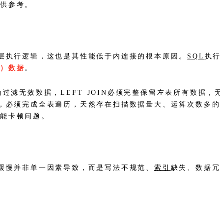
提供参考。
其底层执行逻辑，这也是其性能低于内连接的根本原因。
SQL
执行
表）数据
。
主动过滤无效数据，LEFT JOIN必须完整保留左表所有数
范围，必须完成全表遍历，天然存在扫描数据量大、运算次数多
性能卡顿问题。
查询缓慢并非单一因素导致，而是写法不规范、
索引
缺失、数据