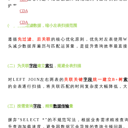
效率。
教材
CDA
题库
CDA
（一）前置过滤数据，缩小左表扫描范围
大纲
遵循
先过滤、后关联
的核心优化原则，优先对左表使用WH
头减少数据库遍历与匹配运算量，是提升查询效率最直
（二）为关联
字段
建立
索引
，规避全表扫描
对LEFT JOIN左右两表的
关联关键
字段
统一建立B+树
的全表逐行扫描，将关联匹配的时间复杂度大幅降低，大
（三）按需查询
字段
，精简
数据传输
量
摒弃“SELECT *”的不规范写法，根据业务需求精准查
升查询加载速度，避免因数据冗余导致的查询卡顿问题。