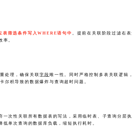
左表筛选条件写入WHERE语句中
。提前在关联阶段过滤右表
行效率。
去重处理，确保关联
字段
唯一性。同时严格控制多表关联逻辑，避
笛卡尔积导致的数据爆炸与查询超时问题。
，摒弃一次性关联所有数据表的写法，采用临时表、子查询分
大幅降低单次查询的数据库负载，缩短执行耗时。