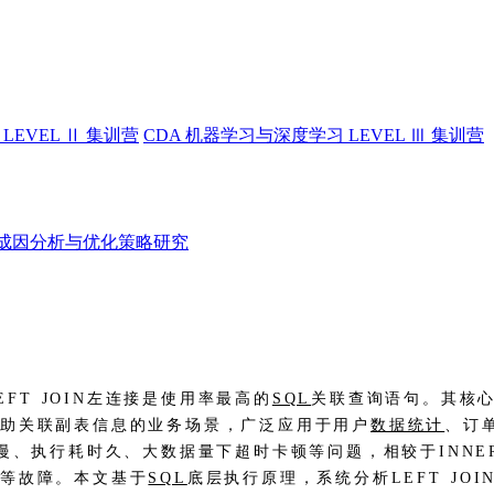
LEVEL Ⅱ 集训营
CDA 机器学习与深度学习 LEVEL Ⅲ 集训营
过长的成因分析与优化策略研究
T JOIN左连接是使用率最高的
SQL
关联查询语句。其核
辅助关联副表信息的业务场景，广泛应用于用户
数据统计
、订
慢、执行耗时久、大数据量下超时卡顿等问题，相较于INNER 
高等故障。本文基于
SQL
底层执行原理，系统分析LEFT J