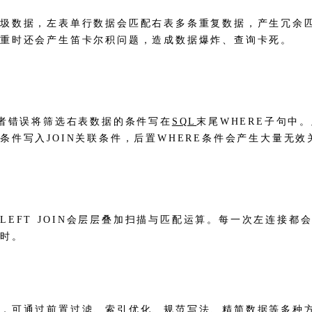
垃圾数据，左表单行数据会匹配右表多条重复数据，产生冗余
重时还会产生笛卡尔积问题，造成数据爆炸、查询卡死。
发者错误将筛选右表数据的条件写在
SQL
末尾WHERE子句中
件写入JOIN关联条件，后置WHERE条件会产生大量无
EFT JOIN会层层叠加扫描与匹配运算。每一次左连接
超时。
景，可通过前置过滤、
索引
优化、规范写法、精简数据等多种方