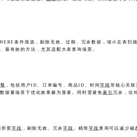
ERE条件筛选，剔除无效、过期、冗余数据，缩小左表扫描数
接、最有效的方法，尤其适配大表查询场景。
索引
，包括用户ID、订单编号、商品ID、时间
字段
等核心关联
数据量场景下优化效果极为显著。同时需避免
索引
冗余，仅
询所需
字段
，剔除无效、冗余
字段
。精简
字段
查询可以减少磁