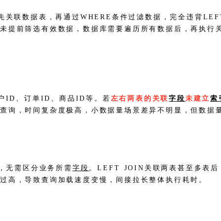
先关联数据表，再通过WHERE条件过滤数据，完全违背LEFT 
，未提前筛选有效数据，数据库需要遍历所有数据后，再执行
户ID、订单ID、商品ID等。若
左右两表的关联
字段
未建立
索
联查询，时间复杂度极高，小数据量场景差异不明显，但数据
，无需区分业务所需
字段
。LEFT JOIN关联两表甚至多表
过高，导致查询加载速度变慢，间接拉长整体执行耗时。