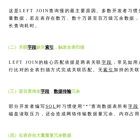
这是LEFT JOIN查询慢的最主要原因。多数开发者习惯
量数据，若左表存在数万、数十万甚至百万级冗余数据
长查询耗时。
（二）关联
字段
缺失
索引
，触发全表扫描
LEFT JOIN的核心匹配依据是两表关联
字段
，常见如用
行比对的全表扫描方式完成关联匹配。无
索引
加持的关
（三）盲目查询全
字段
，
数据传输
冗余
部分开发者编写
SQL
时习惯使用“*”查询数据表所有
字段
磁盘读取压力，还会造成网络传输数据量冗余、内存占用
（四）右表存在大量重复冗余数据