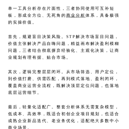
单一工具分析存在片面性，三者协同使用可互补短
板，形成全方位、无死角的
商业分析
体系，具备极强
的实操价值。
首先，规避盲目决策风险。STP解决市场盲目问题，
价值主张解决产品自嗨问题，精益画布解决盈利模糊
问题，三者结合彻底摒弃经验化、主观化决策，让商
业规划有理有据、贴合市场。
其次，逻辑完整层层闭环。从市场筛选、用户定位，
到价值打磨、供需匹配，再到模式落地、盈利闭环，
覆盖商业运营全流程，既解决顶层定位问题，也落地
底层运营细节。
最后，轻量化适配广。整套分析体系无需复杂模型，
低成本、高效率，既适合初创企业项目规划，也适合
成熟企业新品迭代、老业务优化，适配绝大多数中小
商业场景。