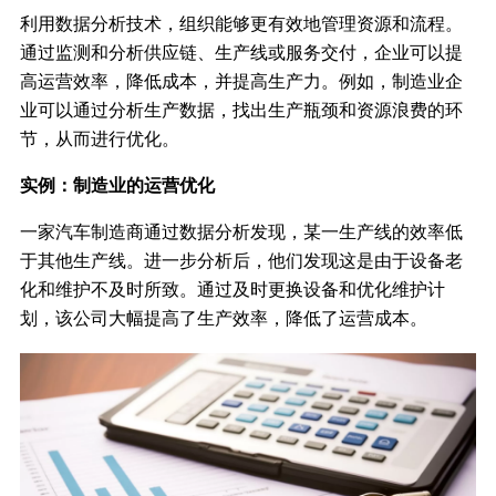
利用数据分析技术，组织能够更有效地管理资源和流程。
通过监测和分析供应链、生产线或服务交付，企业可以提
高运营效率，降低成本，并提高生产力。例如，制造业企
业可以通过分析生产数据，找出生产瓶颈和资源浪费的环
节，从而进行优化。
实例：制造业的运营优化
一家汽车制造商通过数据分析发现，某一生产线的效率低
于其他生产线。进一步分析后，他们发现这是由于设备老
化和维护不及时所致。通过及时更换设备和优化维护计
划，该公司大幅提高了生产效率，降低了运营成本。