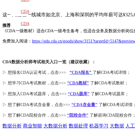
教材
CDA
这一岗位在一线城市如北京、上海和深圳的平均年薪可达¥325
题库
CDA
推荐学习书籍
《CDA一级教材》适合CDA一级考生备考，也适合业务及数据分析岗位
大纲
免费加入阅读：
https://edu.cda.cn/goods/show/3151?targetId=5147&previe
CDA数据分析师考试相关入口一览（建议收藏）：
▷ 想报名CDA认证考试，点击>>>
“
CDA报名
”
了解CDA考试详情；
▷ 想学习CDA考试教材，点击>>>
“CDA教材”
了解CDA考试教材；
，
▷ 想加入
CDA考试题库
点击>>>
“CDA
题库
”
了解CDA考试题库；
▷ 想了解CDA
考试
含金量
，点击>>>
“CDA含金量”
了解CDA考试详情
▷ 想了解CDA
院校合作
，点击>>>
“院校合作”
了解咨询CDA院校合作
数据分析
商业智能
大数据分析
数据处理
机器学习
大数据
人工