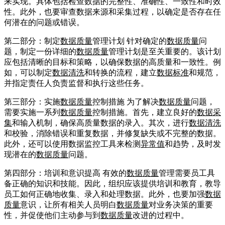
来实现。具体包括检查数据的完整性、准确性、一致性和时效
性。此外，也要审查数据来源和采集过程，以确定是否存在任
何潜在的问题或错误。
第二部分：制定
数据质量
管理计划 针对确定的
数据质量
问
题，制定一份详细的
数据质量
管理计划是至关重要的。该计划
应包括清晰的目标和策略，以确保数据的高质量和一致性。例
如，可以制定
数据清洗
和转换的流程，建立
数据标准
和规范，
并指定责任人负责监督和执行这些任务。
第三部分：实施
数据质量
控制措施 为了解决
数据质量
问题，
需要实施一系列
数据质量
控制措施。首先，建立良好的
数据采
集
和输入机制，确保高质量数据的录入。其次，进行
数据清洗
和校验，消除错误和重复数据，并修复缺失或不完整的数据。
此外，还可以使用数据监控工具来检测
异常值
和趋势，及时发
现潜在的
数据质量
问题。
第四部分：培训和意识提高 有效的
数据质量
管理需要员工具
备正确的知识和技能。因此，组织应该提供培训和教育，教导
员工如何正确地收集、录入和处理数据。此外，也要加强
数据
质量
意识，让所有相关人员明白
数据质量
对业务决策的重要
性，并促使他们主动参与到
数据质量
改进的过程中。