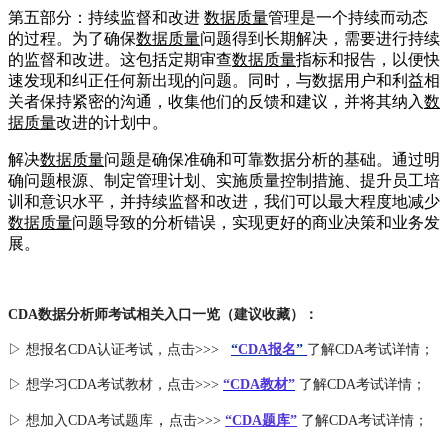
第五部分：持续监督和改进
数据质量
管理是一个持续而动态
的过程。为了确保
数据质量
问题得到长期解决，需要进行持续
的监督和改进。这包括定期审查
数据质量
指标和报告，以便快
速发现和纠正任何新出现的问题。同时，与数据用户和利益相
关者保持紧密的沟通，收集他们的反馈和建议，并将其纳入
数
据质量
改进的计划中。
解决
数据质量
问题是确保准确和可靠数据分析的基础。通过明
确问题根源、制定管理计划、实施质量控制措施、提升员工培
训和意识水平，并持续监督和改进，我们可以最大程度地减少
数据质量
问题导致的分析错误，实现更好的商业决策和业务发
展。
CDA数据分析师考试相关入口一览（建议收藏）：
▷ 想报名CDA认证考试，点击>>>
“
CDA报名
”
了解CDA考试详情；
▷ 想学习CDA考试教材，点击>>>
“CDA教材”
了解CDA考试详情；
，
▷ 想加入
CDA考试题库
点击>>>
“CDA
题库
”
了解CDA考试详情；