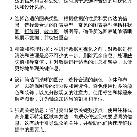
达的信息和目标受众。这有助于您选择合适的可视化方
法和设计风格。
选择合适的图表类型：根据数据的性质和要传达的信
息，选择最合适的图表类型。常见的图表类型包括
柱状
图
、
折线图
、
散点图
、饼图等。确保所选图表能够清晰
地展示数据，并突出重点。
精简和整理数据：在进行
数据可视化
之前，对数据进行
清洗和整理是必不可少的一步。删除冗余信息、处理
缺
失值
和
异常值
，并对数据进行适当的汇总和
聚类
，以便
更好地呈现关键信息。
设计简洁而清晰的图形：选择合适的颜色、字体和布
局，以确保图形的清晰度和易读性。避免使用过多的颜
色和装饰，以免分散观众的注意力。使用标签和标题来
解释图形，并为轴添加适当的刻度和单位。
强调关键信息：通过突出显示关键数据点、使用注释或
高亮显示特定区域等方法，向观众传达您想要强调的信
息。这有助于引导观众的关注，并帮助他们快速理解数
据中的重要点。