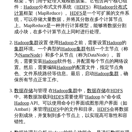
框架，专门用于处理大规模数据集。它包含两个核心组
件：
Hadoop
分布式文件系统（
HDFS
）和
Hadoop
分布式
计算
框架（MapReduce）。
HDFS
是一个可扩展的文件系
统，可以存储大量数据，并将其分散在多个计算节点
上。MapReduce是一种并行计算模型，能够将数据分割
成小块，在多个计算节点上同时进行处理。
Hadoop
集群
设置 使用
Hadoop
之前，需要设置
Hadoop
的
集群
环境。一个典型的
Hadoop
集群
包括一个主节点（称
为
NameNode
）和多个从节点（称为DataNode）。首
先，需要安装
Hadoop
软件包，并配置每个节点的网络设
置。然后，需要编辑
Hadoop
的配置文件，指定节点角
色、文件系统路径等信息。最后，启动
Hadoop
集群
，确
保所有节点正常工作。
数据存储
与管理 在
Hadoop
集群
中，
数据存储
在
HDFS
中。将数据加载到
HDFS
需要使用"
Hadoop
fs"命令或
Hadoop
API。可以使用命令行界面或图形用户界面（如
Ambari）来管理
HDFS
中的文件和目录。
HDFS
会将数据
分割成块，并复制到多个节点上，以实现高可靠性和容
错性。