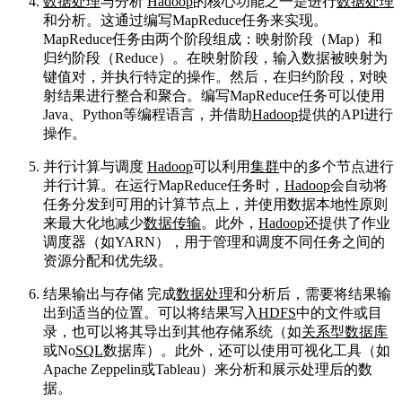
数据处理
与分析
Hadoop
的核心功能之一是进行
数据处理
和分析。这通过编写MapReduce任务来实现。
MapReduce任务由两个阶段组成：映射阶段（Map）和
归约阶段（Reduce）。在映射阶段，输入数据被映射为
键值对，并执行特定的操作。然后，在归约阶段，对映
射结果进行整合和聚合。编写MapReduce任务可以使用
Java、Python等编程语言，并借助
Hadoop
提供的API进行
操作。
并行计算与调度
Hadoop
可以利用
集群
中的多个节点进行
并行计算。在运行MapReduce任务时，
Hadoop
会自动将
任务分发到可用的计算节点上，并使用数据本地性原则
来最大化地减少
数据传输
。此外，
Hadoop
还提供了作业
调度器（如YARN），用于管理和调度不同任务之间的
资源分配和优先级。
结果输出与存储 完成
数据处理
和分析后，需要将结果输
出到适当的位置。可以将结果写入
HDFS
中的文件或目
录，也可以将其导出到其他存储系统（如
关系型数据库
或No
SQL
数据库）。此外，还可以使用可视化工具（如
Apache Zeppelin或Tableau）来分析和展示处理后的数
据。