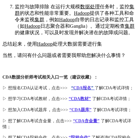
监控与故障排除 在运行大规模
数据处理
任务时，监控
集
群
的状态和性能非常重要。
Hadoop
提供了各种工具和命
令来监视
集群
，例如
Hadoop
自带的日志记录和监控工具
（如
Hadoop
日志聚合器和Ganglia）。通过定期检查
集群
的健康状况，可以及时发现并解决潜在的故障或问题。
总结起来，使用
Hadoop
处理大数据需要进行集
当然，请问有什么问题或者需要我帮助您解决什么事情？
CDA数据分析师考试相关入口一览（建议收藏）：
▷ 想报名CDA认证考试，点击>>>
“
CDA报名
”
了解CDA考试详情；
▷ 想学习CDA考试教材，点击>>>
“CDA教材”
了解CDA考试详情；
，
▷ 想加入
CDA考试题库
点击>>>
“CDA
题库
”
了解CDA考试详情；
▷ 想了解CDA
考试
含金量
，点击>>>
“CDA含金量”
了解CDA考试详
情；
▷ 想了解CDA
院校合作
，点击>>>
“院校合作”
了解咨询CDA院校合