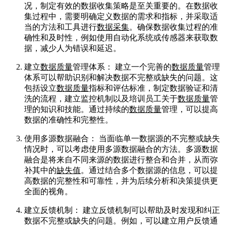
况，制定有效的数据收集策略是至关重要的。在数据收
集过程中，需要明确定义数据的需求和指标，并采取适
当的方法和工具进行
数据采集
。确保数据收集过程的准
确性和及时性，例如使用自动化系统或传感器来获取数
据，减少人为错误和延迟。
建立
数据质量
管理体系： 建立一个完善的
数据质量
管理
体系可以帮助识别和解决数据不完整或缺失的问题。这
包括设立
数据质量
指标和评估标准，制定数据验证和清
洗的流程，建立监控机制以及培训员工关于
数据质量
管
理的知识和技能。通过持续的
数据质量
管理，可以提高
数据的准确性和完整性。
使用多源数据融合： 当面临单一数据源的不完整或缺失
情况时，可以考虑使用多源数据融合的方法。多源数据
融合是将来自不同来源的数据进行整合和合并，从而弥
补其中的
缺失值
。通过结合多个数据源的信息，可以提
高数据的完整性和可靠性，并为后续分析和决策提供更
全面的视角。
建立反馈机制： 建立反馈机制可以帮助及时发现和纠正
数据不完整或缺失的问题。例如，可以建立用户反馈通