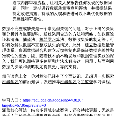
道或内部审核流程，让相关人员报告任何发现的数据问
题。同时，定期进行
数据质量
审查和评估，并根据结果
制定改进措施。持续的反馈和改进可以不断优化数据的
完整性和可靠性。
数据不完整或缺失是一个常见但关键的问题，对于正确的决策
和分析具有重要影响。通过采用合适的方法和策略，如数据验
证和清洗、插值法、
机器学习
算法、数据收集策略制定等，可
以有效解决数据不完整或缺失的情况。此外，建立
数据质量
管
理体系、多源数据融合和建立反馈机制也是保证数据完整性和
准确性的重要手段。随着技术的不断发展和数据管理实践的深
入，我们可以期待更多创新和方法来解决这一问题，从而利用
数据为决策和战略制定提供更可靠的支持。
相信读完上文，你对算法已经有了全面认识。若想进一步探索
机器学习
的前沿知识，强烈推荐
机器学习
之
半监督
学习课程。
学习入口：
https://edu.cda.cn/goods/show/3826?
targetId=6730&preview=0
涵盖核心算法，结合多领域实战案例，还会持续更新，无论是
新手入门还是高手进阶都很合适。赶紧点击链接开启学习吧！