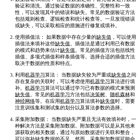
验证和清洗。通过验证数据的准确性、完整性和一致
性，可以发现其中的错误和缺失。常见的数据验证方法
包括规则检查、逻辑检查和统计检查等。一旦发现错误
或缺失，可以采取相应的措施进行修复或填补。
使用插值法： 如果数据中存在少量的
缺失值
，可以使用
插值法来填补这些
缺失值
。插值法是通过利用已有数据
的模式和趋势来估计
缺失值
。常见的插值方法包括线性
插值、多项式插值和样条插值等。选择合适的插值方法
取决于数据的性质和特点。
利用
机器学习
算法： 当数据缺失较为严重或
缺失值
之间
存在复杂的关联时，可以考虑使用
机器学习
算法进行填
补。
机器学习
算法可以通过学习已有数据的模式来预测
缺失值
。常见的
机器学习
方法包括
决策树
、
随机森林
和
神经网络
等。在应用
机器学习
算法填补
缺失值
时，需要
注意训练集和测试集的划分以及算法参数的选择。
采集附加数据： 当数据缺失严重且无法有效填补时，一
种解决方法是采集附加数据。附加数据可以是从其他来
源获取的相关数据，通过与原始数据进行关联和整合，
可以弥补缺失数据的不足。然而，采集附加数据可能会