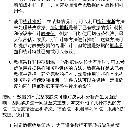
增加成本和时间，并且需要谨慎考虑数据的可靠性和可
用性。
使用
统计推断
： 在某些情况下，可以利用
统计推断
方法
来处理缺失数据。
统计推断
是基于已有数据的统计特性
和假设来估计
缺失值
。例如，可以使用均值替代法、最
大似然估计或贝叶斯估计等方法进行推断。这些方法可
以提供对缺失数据的合理估计，但前提是数据的
概率分
布
和统计特性已知或可以假设。
数据采样和模型训练： 当数据缺失较为严重时，可以考
虑使用数据采样和模型训练的方法。数据采样是从已有
数据中选择一部分完整的样本，然后使用这些样本来构
建模型进行预测和推断。这种方法可以在保持一定准确
度的同时降低数据不完整性带来的影响。
结论： 数据的不完整或缺失可能对决策和分析产生负面影
响，因此解决这一问题至关重要。本文介绍了几种常见的方
法，包括数据验证和清洗、插值法、
机器学习
算法、采集附加
数据、统计推
制定数据收集策略： 为了避免数据不完整或缺失的情